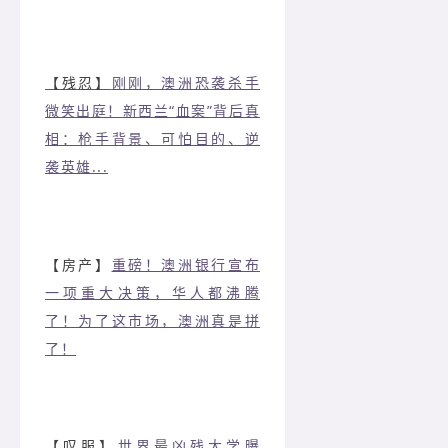
【残忍】
刚刚，澳洲恐袭杀手
微笑出庭！新西兰“血案”背后真
相：枪手背景、可怕目的、逆
袭英雄...
【房产】
重磅！澳洲银行宣布
一项重大决策，华人都沸腾
了！为了这市场，澳洲真是拼
了！
【叹服】
世界最凶残大学曝