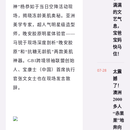
满满
神”杨恭如于当日空降活动现
的文
场，揭晓冻龄美肌奥秘。亚洲
艺气
美学专家，超人气明星级造型
息，
宝爸
师，晚安胶原明星体验官——
宝妈
马锐于现场深度剖析“晚安胶
快马
原”和“抗糖无龄肌”两款美肌
住！
神器。GBI跨境领袖联盟创始
人、宝康士（中国）首席执行
07-28
太震
撼
官张文女士也在现场发言致
了！
辞。
澳洲
2000
多人
“赤果
果”地
奔向