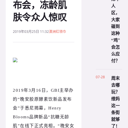
布会，冻龄肌
人
区，
肤令众人惊叹
大家
碰到
2019年03月25日 11:32
澳洲红领巾
这种
“鸡”
会怎
么应
付？
07-28
周末
去哪
2019年3月16日，GBI主举办
玩？
维妈
的“晚安胶原酵素饮新品发布
这一
会”于悉尼揭幕，Henry
条街
Blooms品牌新品“抗糖无龄
就够
了！
肌”在线下正式亮相。“晚安女