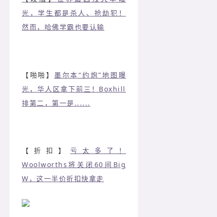
光，学生都是杀人、抢劫犯！
然而，哈佛学霸也要认输
【啪啪】
墨尔本“约炮”地图曝
光，华人区拿下前三！Boxhill
排第二，第一是......
【折扣】
亏太多了！
Woolworths将关闭60间Big
W，这一半价折扣快拿走