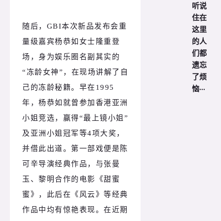
听说
住在
随后，GBI本次新品发布会重
这里
的人
量级嘉宾杨恭如女士隆重登
们都
场，身为娱乐圈名副其实的
遗忘
“冻龄女神”，在现场讲解了自
了烦
恼···
己的冻龄秘籍。早在1995
年，杨恭如就曾参加香港亚洲
小姐竞选，赢得“最上镜小姐”
及亚洲小姐冠军等4项大奖，
并借此出道。第一部戏便是陈
可辛导演经典作品，与张曼
玉、黎明合作的电影《甜蜜
蜜》，此后在《风云》等经典
作品中均有惊艳表现。在近期