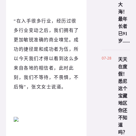
大
海！
最年
“在入手很多行业，经历过很
长者
多行业变动之后，我们拥有了
已91
岁......
更加敏锐准确的商业嗅觉。成
功的捷径是和成功者为伍，所
07-28
天天
以今天我们才得以看到这么多
在度
来自各地的相信者，此时此
假！
刻，我们不等待，不畏惧，不
悉尼
后悔”，张文女士说道。
这个
宝藏
地区
你还
不知
道
吗？