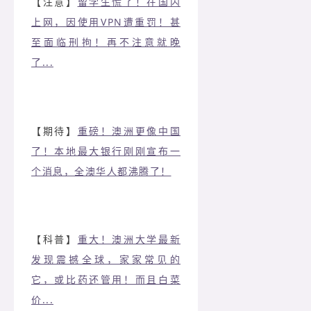
【注意】
留学生慌了！在国内
上网，因使用VPN遭重罚！甚
至面临刑拘！再不注意就晚
了...
【期待】
重磅！澳洲更像中国
了！本地最大银行刚刚宣布一
个消息，全澳华人都沸腾了！
【科普】
重大！澳洲大学最新
发现震撼全球，家家常见的
它，或比药还管用！而且白菜
价...