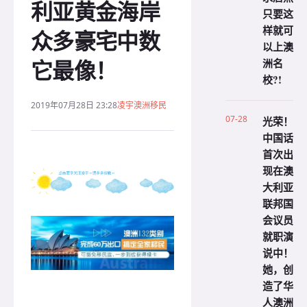
利亚黄金海岸
只要这
样就可
众多豪宅中数
以上澳
它最像！
洲名
校?!
2019年07月28日 23:28
凌宇澳洲移民
07-28
光荣！
中国话
首次出
现在澳
大利亚
联邦国
会议员
就职演
说中！
她，创
造了华
人澳洲