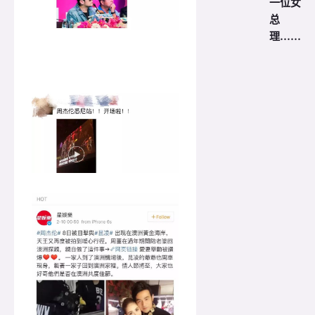
一位女
总
理……