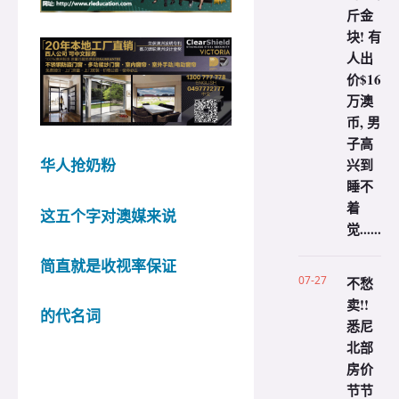
斤金
块! 有
人出
价$16
万澳
币, 男
子高
兴到
华人抢奶粉
睡不
着
这五个字对澳媒来说
觉......
简直就是收视率保证
07-27
不愁
卖!!
的代名词
悉尼
北部
房价
节节