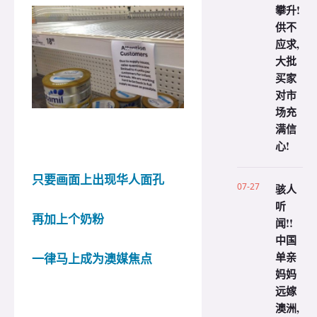
攀升!
供不
应求,
大批
买家
对市
场充
满信
心!
只要画面上出现华人面孔
07-27
骇人
听
再加上个奶粉
闻!!
中国
单亲
一律马上成为澳媒焦点
妈妈
远嫁
澳洲,