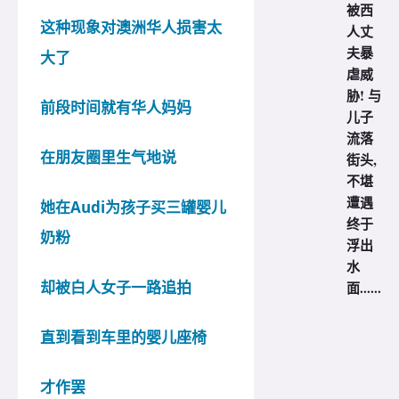
被西
这种现象对澳洲华人损害太
人丈
夫暴
大了
虐威
胁! 与
前段时间就有华人妈妈
儿子
流落
在朋友圈里生气地说
街头,
不堪
遭遇
她在Audi为孩子买三罐婴儿
终于
奶粉
浮出
水
却被白人女子一路追拍
面......
直到看到车里的婴儿座椅
才作罢