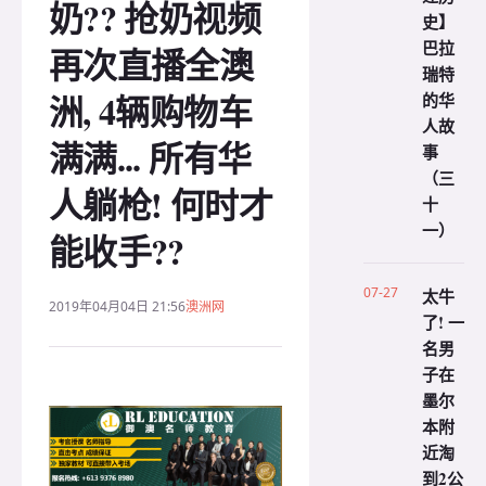
奶?? 抢奶视频
史】
巴拉
再次直播全澳
瑞特
洲, 4辆购物车
的华
人故
满满... 所有华
事
（三
人躺枪! 何时才
十
一）
能收手??
07-27
太牛
2019年04月04日 21:56
澳洲网
了! 一
名男
子在
墨尔
本附
近淘
到2公