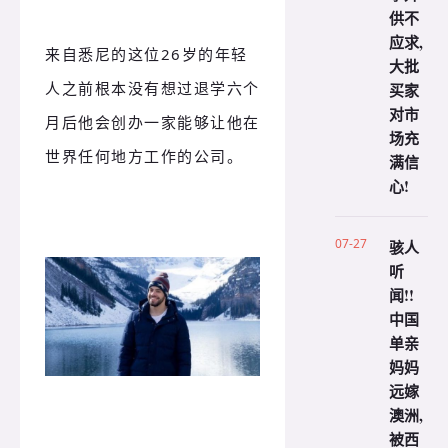
供不
应求,
来自悉尼的这位26岁的年轻
大批
人之前根本没有想过退学六个
买家
对市
月后他会创办一家能够让他在
场充
世界任何地方工作的公司。
满信
心!
07-27
骇人
听
闻!!
中国
单亲
妈妈
远嫁
澳洲,
被西