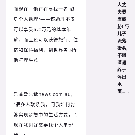
人丈
而现在，他正在寻找一名“终
夫暴
虐威
身个人助理”——该助理不仅
胁! 与
可以享受5.2万元的基本年
儿子
薪，而且还可以获得旅行、住
流落
街头,
宿和保险福利，到世界各国帮
不堪
他打理生意。
遭遇
终于
浮出
水
面......
乐普雷告诉news.com.au，
“很多人联系我，问我如何能
够实现梦想中的生活方式，而
现在我刚好需要找个人来帮
我。”