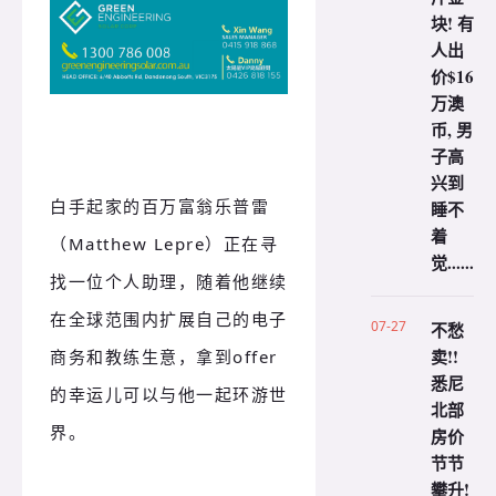
块! 有
人出
价$16
万澳
币, 男
子高
兴到
白手起家的百万富翁乐普雷
睡不
着
（Matthew Lepre）正在寻
觉......
找一位个人助理，随着他继续
在全球范围内扩展自己的电子
07-27
不愁
卖!!
商务和教练生意，拿到offer
悉尼
的幸运儿可以与他一起环游世
北部
界。
房价
节节
攀升!