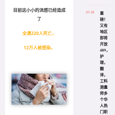
目前这小小的流感已经造成
07-28
重
了
磅！
又有
地区
全澳220人死亡，
即将
开放
12万人被感染。
489，
护
理，
翻
译，
工料
测量
师多
个华
人热
门职