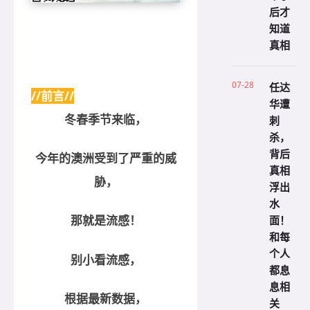
后才
知道
真相
07-28
任达
//前言//
华遭
冬春季节来临，
刺
杀，
背后
今年的澳洲受到了严重的威
真相
胁，
浮出
水
面！
那就是流感！
和每
个人
别小看流感，
都息
息相
根据最新数据，
关