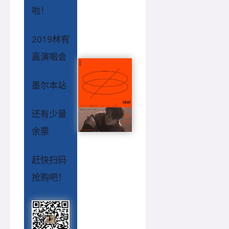
啦！
2019林宥
嘉演唱会
墨尔本站
还有少量
余票
赶快扫码
抢购吧！