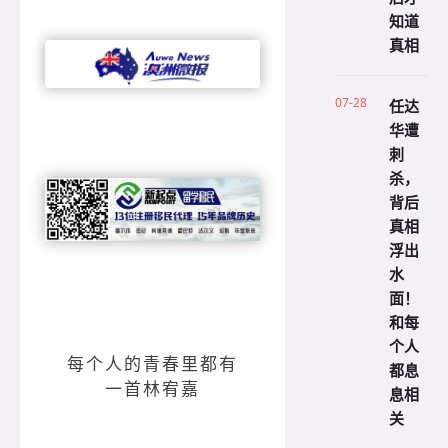
知道
真相
07-28
任达
华遭
刺
杀，
背后
真相
浮出
水
面！
和每
个人
每个人的青春里都有
都息
一首林宥嘉
息相
关