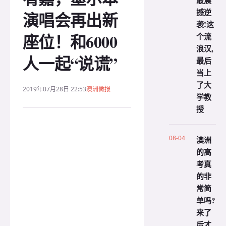
最震
撼逆
演唱会再出新
袭!这
座位！和6000
个流
浪汉,
人一起“说谎”
最后
当上
了大
2019年07月28日 22:53
澳洲微报
学教
授
08-04
澳洲
的高
考真
的非
常简
单吗?
来了
后才