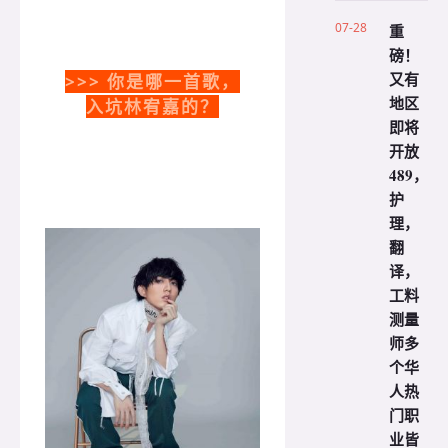
07-28
重
磅！
又有
>>> 你是哪一首歌，
地区
入坑林宥嘉的？
即将
开放
489，
护
理，
翻
译，
工料
测量
师多
个华
人热
门职
业皆