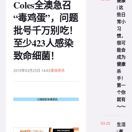
健康
Coles全澳急召
| 这
“毒鸡蛋”，问题
些日
常小
批号千万别吃！
习
惯，
至少423人感染
很可
能会
致命细菌！
成为
健康
杀
2019年03月25日 14:03
澳洲资讯
手！
第一
个你
就有
～～
03-25
生活
| 煮