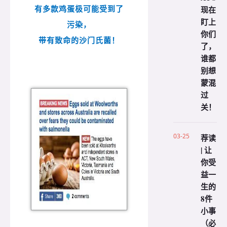
现在
有多款鸡蛋极可能受到了
盯上
污染，
你们
带有致命的沙门氏菌！
了，
谁都
别想
蒙混
过
关！
03-25
荐读
| 让
你受
益一
生的
8件
小事
（必