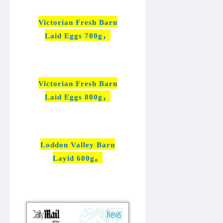
Victorian Fresh Barn
Laid Eggs 700g，
Victorian Fresh Barn
Laid Eggs 800g，
Loddon Valley Barn
Layid 600g。