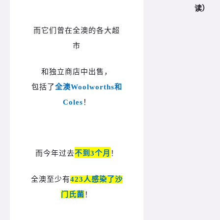
读）
而它们曾在全澳的各大超
市
和独立商店中出售，
包括了
全澳Woolworths和
Coles
！
而今年过去
不到3个月
！
全澳至少有
423人感染了沙
门氏菌
！