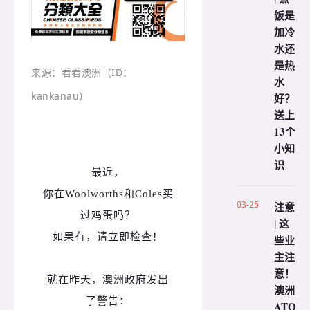
饭是
加冷
水还
是热
来源：看看澳洲（ID：
水
kankanau）
好？
送上
13个
小知
识
最近，
你在Woolworths和Coles买
03-25
注意
过鸡蛋吗？
| 这
如果有，请立即检查！
些业
主注
意！
就在昨天，澳洲政府发出
澳洲
了警告：
ATO