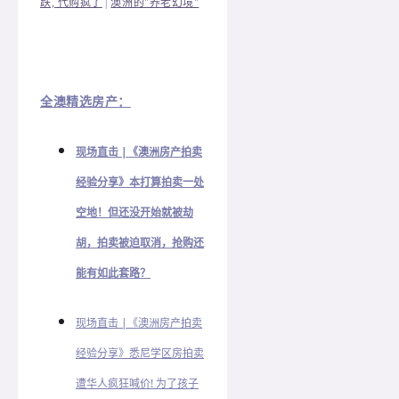
跌, 代购疯了
|
澳洲的"养老幻境"
全澳精选房产：
现场直击 |《澳洲房产拍卖
经验分享》本打算拍卖一处
空地！但还没开始就被劫
胡，拍卖被迫取消，抢购还
能有如此套路？
现场直击 |《澳洲房产拍卖
经验分享》悉尼学区房拍卖
遭华人疯狂喊价! 为了孩子