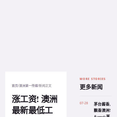
MORE STORIES
更多新闻
/
/
首页
澳洲第一传媒
新闻正文
涨工资! 澳洲
07-28
茅台酱香,
最新最低工
飘香澳洲!
&quot;茅