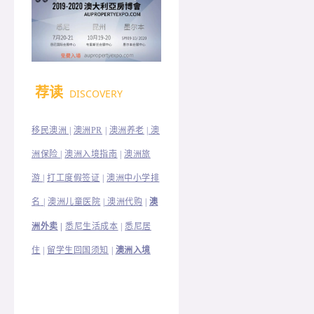
荐读
DISCOVERY
移民澳洲 |
澳洲PR
|
澳洲养老
|
澳
洲保险
|
澳洲入境指南
|
澳洲旅
澳洲中小学排
游
|
打工度假签证
|
名
|
澳洲儿童医院
|
澳洲代购
|
澳
洲外卖
|
悉尼生活成本
|
悉尼居
住
|
留学生回国须知
|
澳洲入境