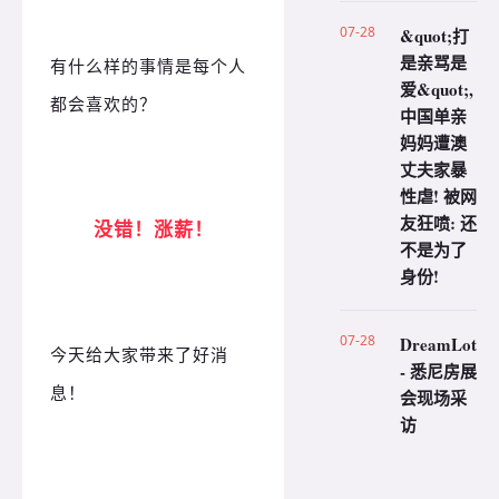
07-28
&quot;打
是亲骂是
有什么样的事情是每个人
爱&quot;,
都会喜欢的？
中国单亲
妈妈遭澳
丈夫家暴
性虐! 被网
友狂喷: 还
没错！涨薪！
不是为了
身份!
07-28
DreamLot
今天给大家带来了好消
- 悉尼房展
息！
会现场采
访