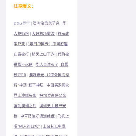
往
期爆文：
D&G辱华
|
澳洲治愈关节炎
|
华
人抢奶粉
|
大妈机场撒泼
|
移民政
策巨变
|
"滚回中国去", 中国游客
在泰被打
|
移民上山下乡
|
代购被
税惨不忍睹
|
华人自述火了, 自愿
放弃PR
|
澳媒曝光, 17位外国专家
将“神药”赶下神坛
|
中国买家再次
登上澳媒头条
|
把70岁患癌父亲
骗到澳洲之后
|
澳洲史上最严安
检
|
中草药治好澳洲绝症
|
飞机上
喝"别人的口水"
|
土耳其汇率暴