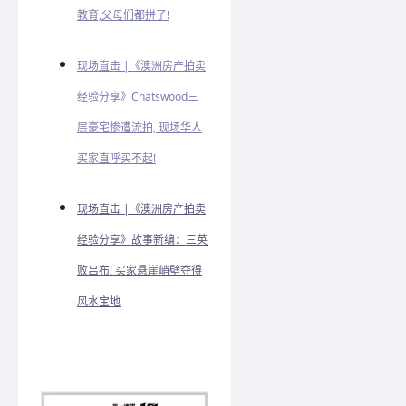
教育,父母们都拼了!
现场直击 |《澳洲房产拍卖
经验分享》Chatswood三
层豪宅惨遭流拍, 现场华人
买家直呼买不起!
现场直击 |《澳洲房产拍卖
经验分享》故事新编：三英
败吕布! 买家悬崖峭壁夺得
风水宝地