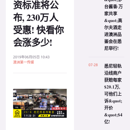
资标准将公
台酱香·万
家共享
布, 230万人
&quot;高
受惠! 快看你
尔夫酒走
进澳洲品
会涨多少!
鉴会在悉
尼举行!
2019年06月05日 10:43
澳洲第一传媒
07-28
悉尼轻轨
沿线商户
获赔每家
$20.1万,
可他们上
诉&quot;
开价
&quot;$4
亿!