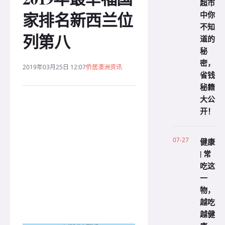
超市
家排名新西兰位
中你
不知
列第八
道的
秘
密，
2019年03月25日 12:07
侨居澳洲资讯
省钱
秘籍
大公
开！
07-27
健康
| 常
吃这
一
物，
越吃
越健