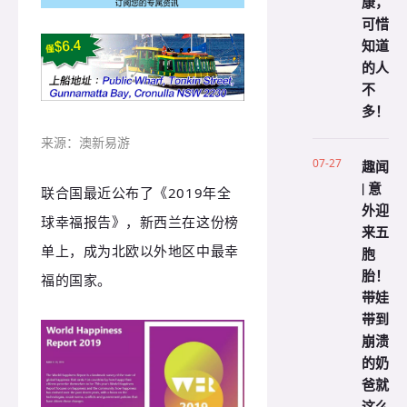
康，
可惜
知道
的人
不
多！
来源：澳新易游
07-27
趣闻
| 意
联合国最近公布了《2019年全
外迎
球幸福报告》，新西兰在这份榜
来五
单上，成为北欧以外地区中最幸
胞
胎！
福的国家。
带娃
带到
崩溃
的奶
爸就
这么