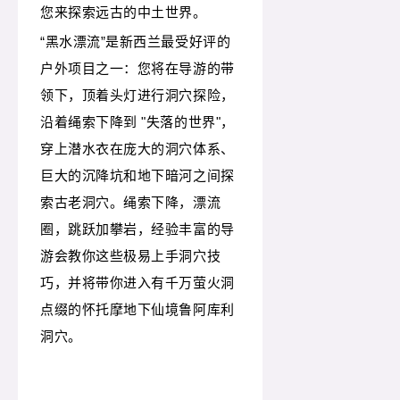
您来探索远古的中土世界。
“黑水漂流”是新西兰最受好评的
户外项目之一：您将在导游的带
领下，顶着头灯进行洞穴探险，
沿着绳索下降到 "失落的世界"，
穿上潜水衣在庞大的洞穴体系、
巨大的沉降坑和地下暗河之间探
索古老洞穴。绳索下降，漂流
圈，跳跃加攀岩，经验丰富的导
游会教你这些极易上手洞穴技
巧，并将带你进入有千万萤火洞
点缀的怀托摩地下仙境鲁阿库利
洞穴。