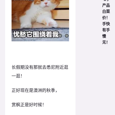
产品
白菜
价！
手快
有手
慢
无！
长假期没有那就去悉尼附近逛
一逛！
正好现在是澳洲的秋季，
赏枫正是好时候！