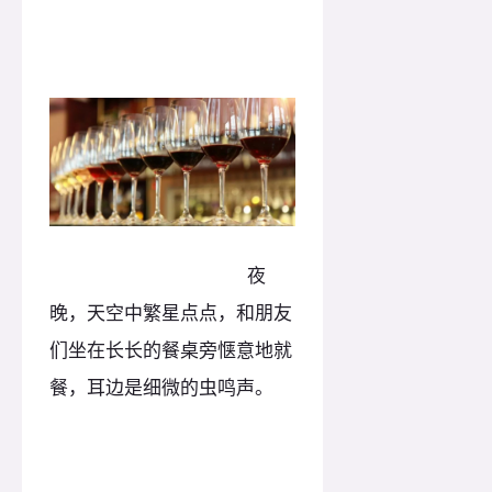
夜
晚，天空中繁星点点，和朋友
们坐在长长的餐桌旁惬意地就
餐，耳边是细微的虫鸣声。