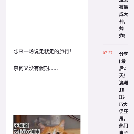
被逼
成大
神，
帅
炸！
想来一场说走就走的旅行！
07-27
分享
| 最
奈何又没有假期......
后2
天！
澳洲
JB
Hi-
Fi大
促狂
甩，
热门
电子