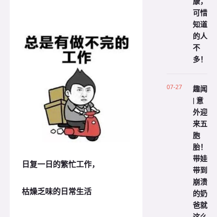
康，
可惜
知道
的人
不
多！
07-27
趣闻
| 意
外迎
来五
胞
胎！
带娃
日复一日的繁忙工作，
带到
崩溃
枯燥乏味的日常生活
的奶
爸就
这么