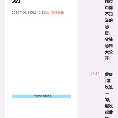
超市
中你
2019年06月05日 10:28
侨居澳洲资讯
不知
道的
秘
密，
省钱
秘籍
大公
开！
07-27
健康
| 常
吃这
一
物，
越吃
越健