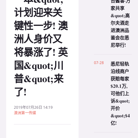
台酱香·万
家共享
计划迎来关
&quot;高
键性一步! 澳
尔夫酒走
进澳洲品
洲人身价又
鉴会在悉
尼举行!
将暴涨了! 英
国&quot;川
07-28
悉尼轻轨
沿线商户
普&quot;来
获赔每家
$20.1万,
了!
可他们上
诉&quot;
2019年07月26日 14:19
开价
澳洲第一传媒
&quot;$4
亿!