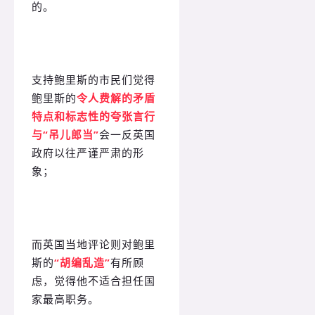
的。
支持鲍里斯的市民们觉得
鲍里斯的
令人费解的矛盾
特点和标志性的夸张言行
与“吊儿郎当”
会一反英国
政府以往严谨严肃的形
象；
而英国当地评论则对鲍里
斯的
“胡编乱造”
有所顾
虑，觉得他不适合担任国
家最高职务。