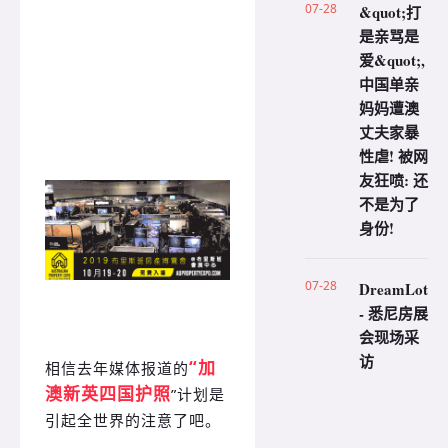
07-28
&quot;打
是亲骂是
爱&quot;,
中国单亲
妈妈遭澳
丈夫家暴
性虐! 被网
友狂喷: 还
不是为了
身份!
07-28
DreamLot
- 悉尼房展
会现场采
访
“加
相信去年媒体报道的
澳新英四国护照
”计划是
引起全世界的注意了吧。