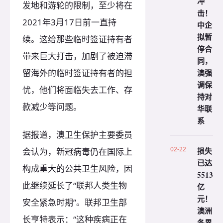
冲
发地和游轮的限制，至少将在
击！
2021年3月17日前一直持
中企
拟暂
续。这给那些临时签证持有者
停合
带来巨大打击，加剧了被迫滞
同，
留海外的临时签证持有者的担
澳强
调保
忧，他们将面临失去工作、存
持对
款减少等问题。
华联
系
据报道，澳卫生保护主要委员
02-22
损失
会认为，新冠病毒仍在国际上
已达
构成重大的公共卫生风险，因
5513
此继续延长了“联邦人类生物
亿
元！
安全紧急时期”。联邦卫生部
澳洲
长亨特表示：“这种疾病正在
各界