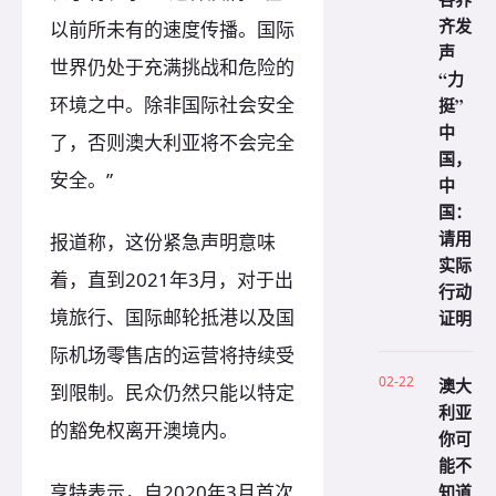
齐发
以前所未有的速度传播。国际
声
世界仍处于充满挑战和危险的
“力
环境之中。除非国际社会安全
挺”
中
了，否则澳大利亚将不会完全
国，
安全。”
中
国：
请用
报道称，这份紧急声明意味
实际
着，直到2021年3月，对于出
行动
境旅行、国际邮轮抵港以及国
证明
际机场零售店的运营将持续受
02-22
澳大
到限制。民众仍然只能以特定
利亚
的豁免权离开澳境内。
你可
能不
知道
亨特表示，自2020年3月首次