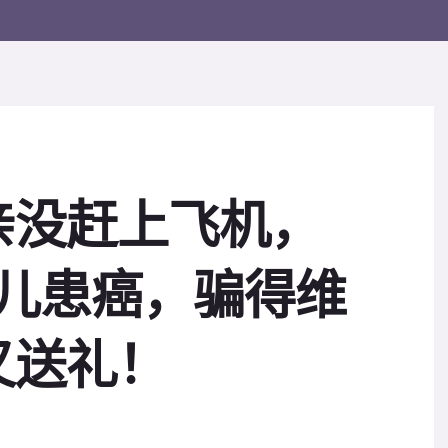
亲没赶上飞机，
女儿患癌，骗得维
又送礼！