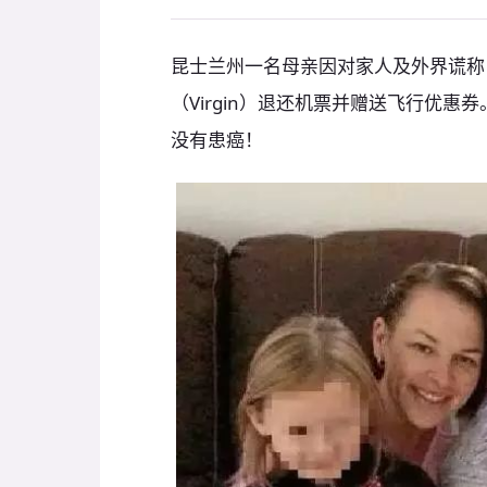
昆士兰州一名母亲因对家人及外界谎称
（Virgin）退还机票并赠送飞行优
没有患癌！