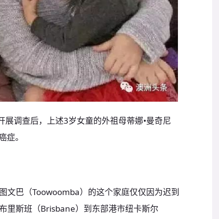
ail》开展调查后，上述3岁女童的外祖母蒂娜•曼奇尼
患癌症。
文巴（Toowoomba）的这个家庭仅仅因为迟到
里斯班（Brisbane）到东部港市纽卡斯尔