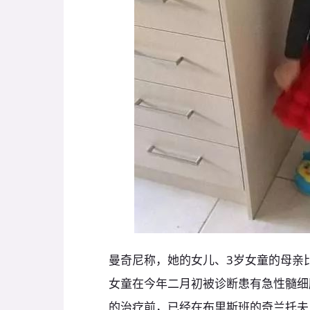
曼奇尼称，她的女儿、3岁女童的母亲比莉•珍•
女童在今年二月初被诊断患有急性髓细
的治疗前，已经在布里斯班的奇兰托夫人儿童医院（L