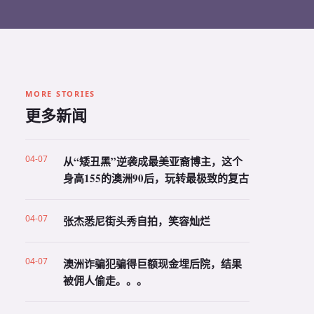
MORE STORIES
更多新闻
04-07
从“矮丑黑”逆袭成最美亚裔博主，这个
身高155的澳洲90后，玩转最极致的复古
04-07
张杰悉尼街头秀自拍，笑容灿烂
04-07
澳洲诈骗犯骗得巨额现金埋后院，结果
被佣人偷走。。。