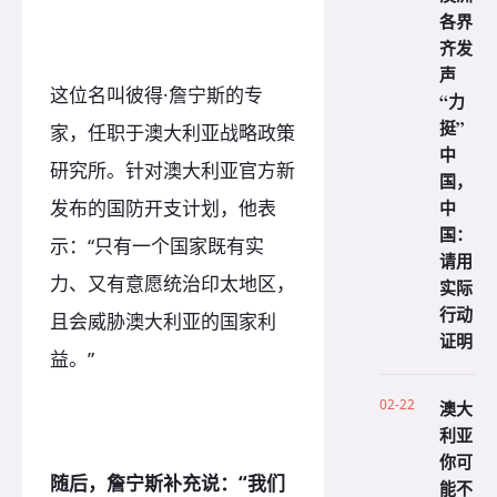
各界
齐发
声
这位名叫彼得·詹宁斯的专
“力
挺”
家，任职于澳大利亚战略政策
中
研究所。针对澳大利亚官方新
国，
发布的国防开支计划，他表
中
国：
示：“只有一个国家既有实
请用
力、又有意愿统治印太地区，
实际
行动
且会威胁澳大利亚的国家利
证明
益。”
02-22
澳大
利亚
你可
随后，詹宁斯补充说：“我们
能不