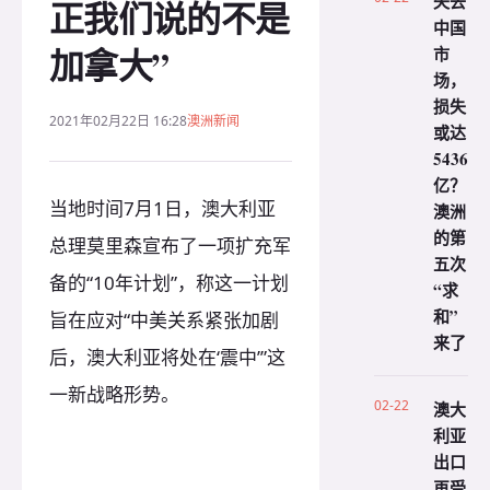
失去
正我们说的不是
中国
加拿大”
市
场，
损失
2021年02月22日 16:28
澳洲新闻
或达
5436
亿？
当地时间7月1日，澳大利亚
澳洲
的第
总理莫里森宣布了一项扩充军
五次
备的“10年计划”，称这一计划
“求
和”
旨在应对“中美关系紧张加剧
来了
后，澳大利亚将处在‘震中’”这
一新战略形势。
02-22
澳大
利亚
出口
再受