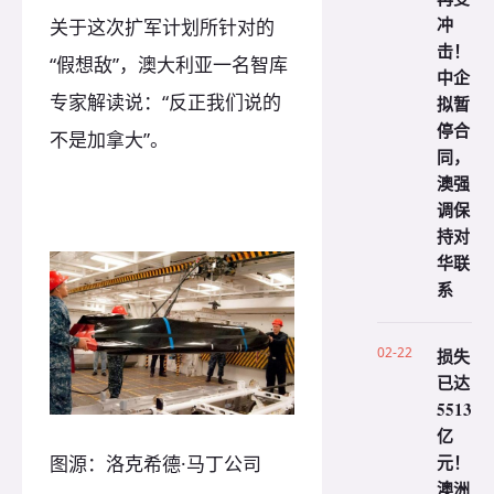
冲
关于这次扩军计划所针对的
击！
“假想敌”，澳大利亚一名智库
中企
专家解读说：“反正我们说的
拟暂
停合
不是加拿大”。
同，
澳强
调保
持对
华联
系
02-22
损失
已达
5513
亿
元！
图源：洛克希德·马丁公司
澳洲