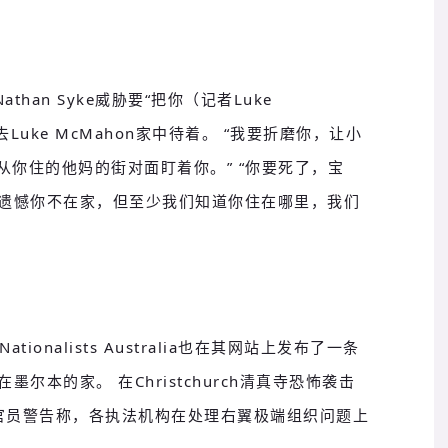
han Syke威胁要“把你（记者Luke
Luke McMahon家中待着。 “我要折磨你，让小
从你住的他妈的街对面盯着你。” “你要死了，宝
“很遗憾你不在家，但至少我们知道你住在哪里，我们
tionalists Australia也在其网站上发布了一条
在墨尔本的家。 在Christchurch清真寺恐怖袭击
官员警告称，各执法机构在处理右翼极端组织问题上