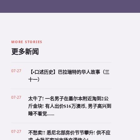
MORE STORIES
更多新闻
07-27
【•口述历史】巴拉瑞特的华人故事（三
十一）
07-27
太牛了! 一名男子在墨尔本附近淘到2公
斤金块! 有人出价$16万澳币, 男子高兴到
睡不着觉......
07-27
不愁卖!! 悉尼北部房价节节攀升! 供不应