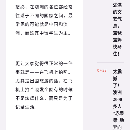
满满
想必，在澳洲的各位都经常
的文
往返于不同的国家之间，最
艺气
常见的可能就是中国和澳
息，
宝爸
洲，而这其中留学生为主。
宝妈
快马
住！
更让大家觉得很正常的一件
07-28
太震
事就是——在飞机上拍照。
撼
尤其是出国旅游的话，在飞
了！
机上拍个照发个圈有的时候
澳洲
不是炫耀什么，而只是为了
2000
多人
记录生活。
“赤果
果”地
奔向