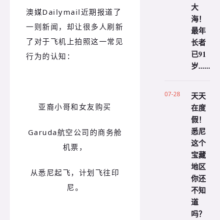
大
澳媒Dailymail近期报道了
海！
一则新闻，却让很多人刷新
最年
了对于飞机上拍照这一常见
长者
已91
行为的认知：
岁......
07-28
天天
亚裔小哥和女
友购买
在度
假！
悉尼
Garuda航空公司
的商务舱
这个
机票，
宝藏
地区
从悉尼起飞，计划飞往印
你还
尼。
不知
道
吗？