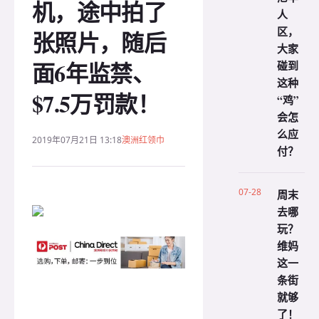
机，途中拍了
人
区，
张照片，随后
大家
面6年监禁、
碰到
这种
$7.5万罚款！
“鸡”
会怎
么应
2019年07月21日 13:18
澳洲红领巾
付？
07-28
周末
去哪
玩？
维妈
这一
条街
就够
了！