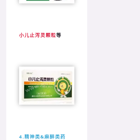
小儿止泻灵颗粒
等
4.精神类&麻醉类药