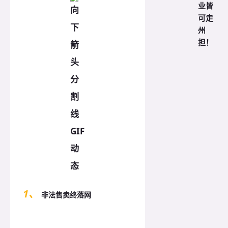
业皆
可走
州
担！
1、
非法售卖终落网