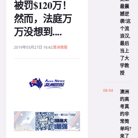
被罚$120万！
最震
撼逆
然而，法庭万
袭!这
万没想到....
个流
浪汉,
最后
2019年03月27日 16:42
澳洲微报
当上
了大
学教
授
08-04
澳洲
的高
考真
的非
常简
单吗?
来了