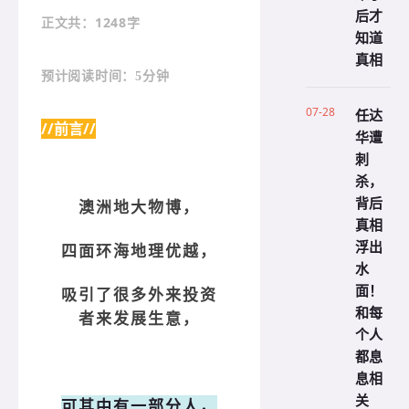
后才
：1248字
正文共
知道
真相
预计阅读时间：5分钟
07-28
任达
//前言//
华遭
刺
杀，
背后
澳洲地大物博，
真相
浮出
四面环海地理优越，
水
面！
吸引了很多外来投资
和每
者来发展生意，
个人
都息
息相
关
可其中有一部分人，