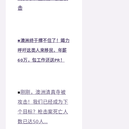
击
■
澳洲终于撑不住了！竭力
呼吁这类人来移民，年薪
60万，包工作还送PR！
刚刚，澳洲清真寺被
■
攻击！我们已经成为下
个目标？枪击案死亡人
数已达50人…