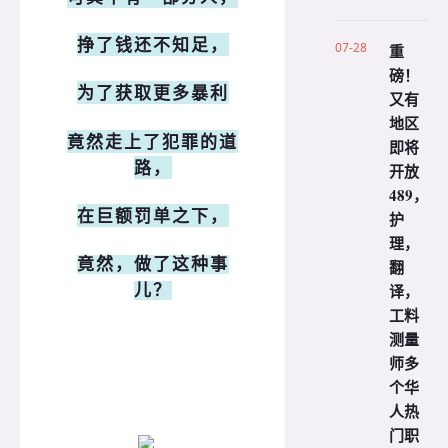
挣了钱还不知足，
07-28
重
磅！
为了获取更多暴利
又有
地区
竟然走上了犯罪的道
即将
路，
开放
489，
在巨额罚单之下，
护
理，
竟然，做了这种事
翻
译，
儿？
工料
测量
师多
个华
人热
门职