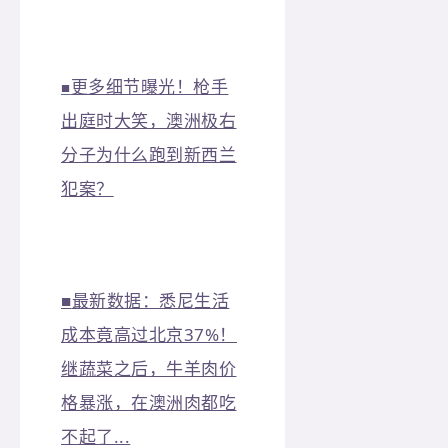
更多细节曝光！枪手
■
出庭时大笑，澳洲极右
分子为什么跑到新西兰
犯案？
■
最新数据：悉尼生活
成本竟高过北京37%！
继蔬菜之后，牛羊肉价
格暴涨，在澳洲肉都吃
不起了...