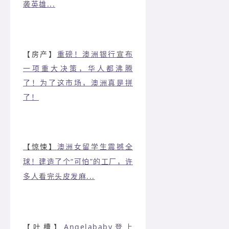
袭英雄...
【房产】
重磅！澳洲银行宣布
一项重大决策，华人都沸腾
了！为了这市场，澳洲真是拼
了！
【惊悚】
澳洲女留学生震撼全
球！建造了个“可怕”的工厂，许
多人看完头皮发麻...
【吐槽】
Angelababy登上