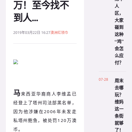
万！至今找不
人
区，
到人...
大家
碰到
2019年03月22日 16:27
澳洲红领巾
这种
“鸡”
会怎
么应
付？
07-28
周末
去哪
马
来西亚华裔商人李维孟已
玩？
维妈
经登上了塔州司法部黑名单，
这一
因为他涉嫌在2006年未发走
条街
私塔州鲍鱼，被处罚120万澳
就够
币。
了！