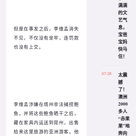
满满
的文
艺气
息，
但是在事发之后，李维孟消失
宝爸
不见，不仅没有坐牢，连罚款
宝妈
也没有上交。
快马
住！
07-28
太震
撼
了！
澳洲
2000
李维孟涉嫌在塔州非法捕捞鲍
多人
鱼，并将这些鲍鱼晒干之后，
“赤果
藏在家具内运送到昆州，出售
果”地
给来这里旅游的亚洲游客。他
奔向