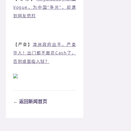
Vogue，为中国“争光”，却遭
到网友怒怼
【严查】
澳洲政府出手，严查
华人！出门都不敢花Cash了，
否则或面临入狱？
← 返回新闻首页