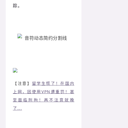
踪。
【注意】
留学生慌了！在国内
上网，因使用VPN遭重罚！甚
至面临刑拘！再不注意就晚
了...