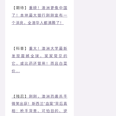
【期待】
重磅！澳洲更像中国
了！本地最大银行刚刚宣布一
个消息，全澳华人都沸腾了！
【科普】
重大！澳洲大学最新
发现震撼全球，家家常见的
它，或比药还管用！而且白菜
价...
【残忍】
刚刚，澳洲恐袭杀手
微笑出庭！新西兰“血案”背后真
相：枪手背景、可怕目的、逆