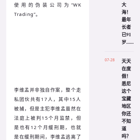
大
使用的伪装公司为
“WK
海！
Trading”。
最年
长者
已91
岁......
07-28
天天
在度
假！
悉尼
李维孟并非独自作案，整个走
这个
宝藏
私团伙共有17人，其中15人
地区
被捕，但是主犯李维孟虽然在
你还
法庭上被判15个月监禁，但
不知
是也有12个月缓刑期，也就
道
吗？
是在缓刑期间，李维孟逃离了