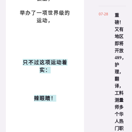
举办了一项世界级的
07-28
重
运动，
磅！
又有
地区
即将
开放
489，
只不过这项运动着
护
实：
理，
翻
译，
工料
辣眼睛！
测量
师多
个华
人热
门职