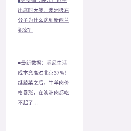
更多细节曝光！枪手
■
出庭时大笑，澳洲极右
分子为什么跑到新西兰
犯案？
■
最新数据：悉尼生活
成本竟高过北京37%！
继蔬菜之后，牛羊肉价
格暴涨，在澳洲肉都吃
不起了...