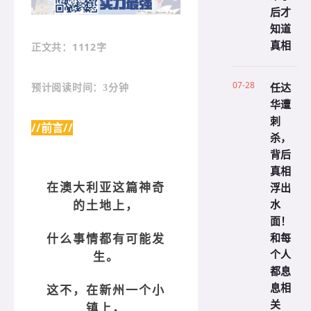
后才
知道
真相
：1112字
正文共
07-28
任达
预计阅读时间：3分钟
华遭
刺
//前言//
杀，
背后
真相
浮出
在澳大利亚这篇神奇
水
的土地上，
面！
和每
什么事情都有可能发
个人
生。
都息
息相
这不，在新州一个小
关
镇上，