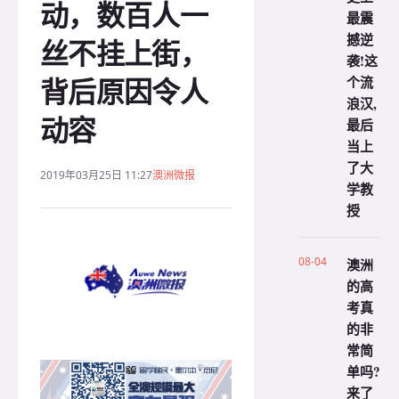
动，数百人一
最震
撼逆
丝不挂上街，
袭!这
背后原因令人
个流
浪汉,
动容
最后
当上
了大
2019年03月25日 11:27
澳洲微报
学教
授
08-04
澳洲
的高
考真
的非
常简
单吗?
来了