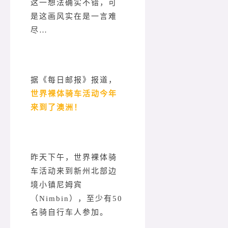
这一想法确实不错，可
是这画风实在是一言难
尽…
据《每日邮报》报道，
世界裸体
骑车
活
动
今年
来到了澳洲！
昨天下午，世界裸体骑
车活动来到新州北部边
境小镇尼姆宾
（Nimbin），至少有50
名骑自行车人参加。