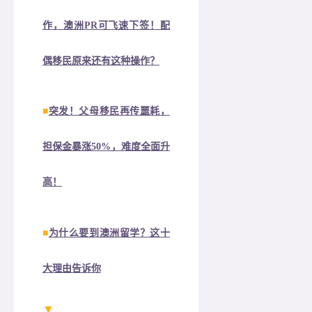
作，澳洲PR可飞速下签！配
偶移民原来还有这种操作？
■
突发！父母移民再传噩耗，
担保金暴涨50%，难度全面升
高！
■
为什么要到澳洲留学？这十
大理由告诉你
▼