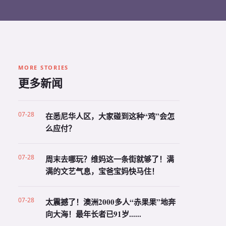
MORE STORIES
更多新闻
07-28
在悉尼华人区，大家碰到这种“鸡”会怎
么应付？
07-28
周末去哪玩？维妈这一条街就够了！满
满的文艺气息，宝爸宝妈快马住！
07-28
太震撼了！澳洲2000多人“赤果果”地奔
向大海！最年长者已91岁......