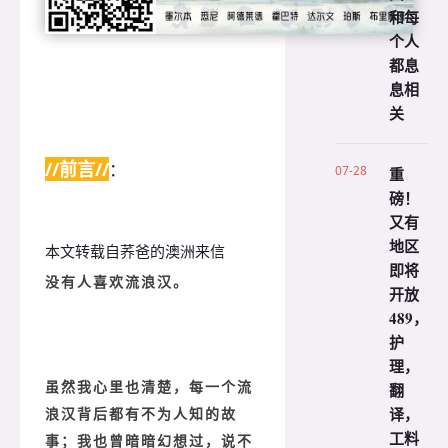
和每
个人
都息
息相
关
//前言//
：
07-28
重
磅！
又有
地区
本文转载自荞爸的澳洲来信
即将
没有人喜欢流浪汉。
开放
489，
护
理，
翻
虽然我心里也清楚，每一个流
译，
浪汉背后都有不为人知的故
工料
事；我也曾暗暗幻想过，说不