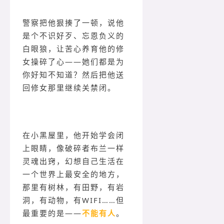
警察把他狠揍了一顿，说他
是个不识好歹、忘恩负义的
白眼狼，让苦心养育他的修
女操碎了心——她们都是为
你好知不知道？然后把他送
回修女那里继续关禁闭。
在小黑屋里，他开始学会闭
上眼睛，像破碎者布兰一样
灵魂出窍，幻想自己生活在
一个世界上最安全的地方，
那里有树林，有田野，有岩
洞，有动物，有WIFI……但
最重要的是——
不能有人
。