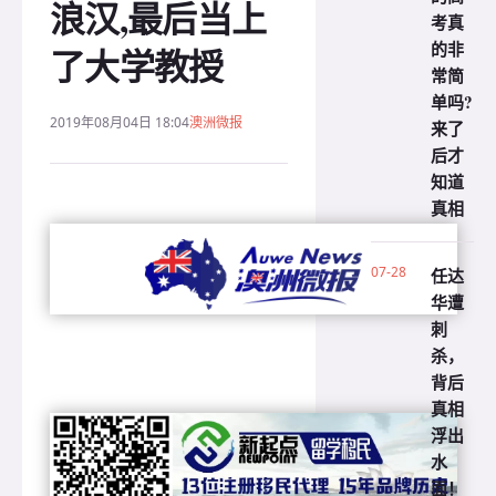
浪汉,最后当上
考真
的非
了大学教授
常简
单吗?
2019年08月04日 18:04
澳洲微报
来了
后才
知道
真相
07-28
任达
华遭
刺
杀，
背后
真相
浮出
水
面！