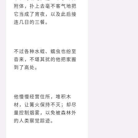
附体，扑上去毫不客气地把
它当成了宵夜，以及此后接
连几日的三餐。
不过各种水蛭、蠕虫也纷至
沓来，不堪其扰的他把家搬
到了高处。
他慢慢经营住所，堆积木
材，让篝火保持不灭；却尽
量控制烟雾，以免被森林外
的人类察觉踪迹。