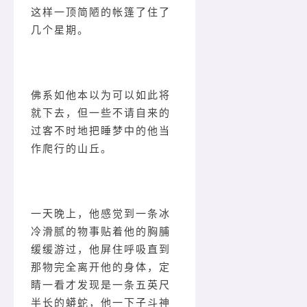
这样一顶简陋的帐篷了住了
几个星期。
佛系如他本以为可以如此将
就下去，但一些不请自来的
过客不时地把睡梦中的他当
作爬行的山丘。
一天晚上，他感觉到一条冰
冷滑腻的物事贴着他的胸脯
缓缓游过，他屏住呼吸直到
那物完全离开他的身体，定
睛一看才发现是一条五英尺
半长的蟒蛇，他一下子斗神