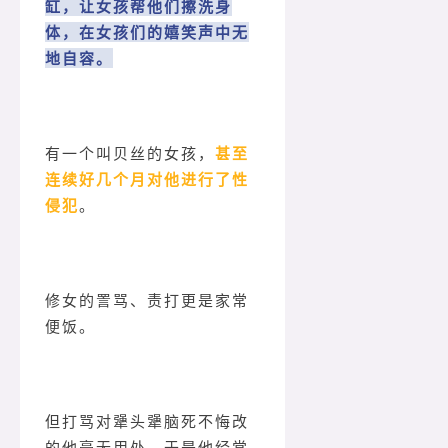
缸，让女孩帮他们擦洗身
体，在女孩们的嬉笑声中无
地自容。
有一个叫贝丝的女孩，
甚至
连续好几个月对他进行了性
侵犯
。
修女的詈骂、责打更是家常
便饭。
但打骂对犟头犟脑死不悔改
的他毫无用处，于是他经常