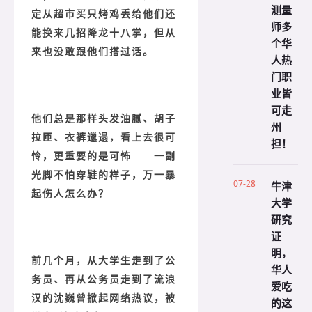
测量
定从超市买只烤鸡丢给他们还
师多
能换来几招降龙十八掌，但从
个华
来也没敢跟他们搭过话。
人热
门职
业皆
可走
他们总是那样头发油腻、胡子
州
拉匝、衣裤邋遢，看上去很可
担！
怜，更重要的是可怖——一副
光脚不怕穿鞋的样子，万一暴
07-28
牛津
起伤人怎么办？
大学
研究
证
明，
前几个月，从大学生走到了公
华人
务员、再从公务员走到了流浪
爱吃
汉的沈巍曾掀起网络热议，被
的这