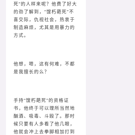
死”的人样来呢？他费了好大
的劲了解到，“馊朽葩死”不
喜交际，仇视社会，热衷于
制造麻烦，尤其是用暴力的
方式。
他想，嗯，这有何难，不都
是我擅长的么？
手持“馊朽葩死”的资格证
书，他终于可以理所当然地
酗酒、吸毒、斗殴了。那时
候只要有人多看了他几眼，
他就会冲上去拳脚相加打到