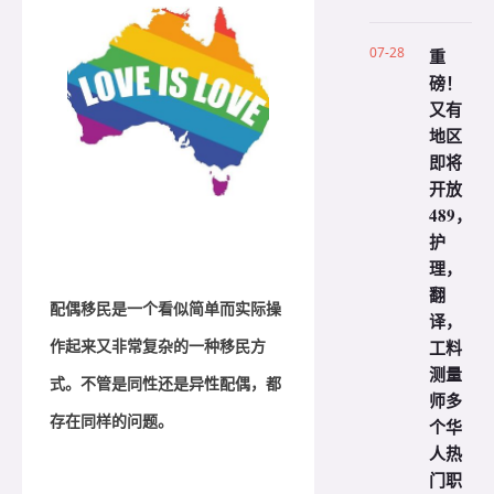
07-28
重
磅！
又有
地区
即将
开放
489，
护
理，
翻
配偶移民是一个看似简单而实际操
译，
工料
作起来又非常复杂的一种移民方
测量
式。不管是同性还是异性配偶，都
师多
存在同样的问题。
个华
人热
门职