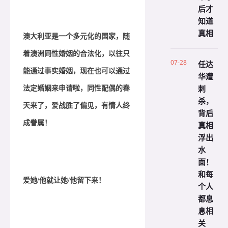
后才
知道
真相
澳大利亚是一个多元化的国家，随
着澳洲同性婚姻的合法化，以往只
07-28
任达
能通过事实婚姻，现在也可以通过
华遭
刺
法定婚姻来申请啦，同性配偶的春
杀，
天来了，爱战胜了偏见，有情人终
背后
成眷属！
真相
浮出
水
面！
和每
爱她/他就让她/他留下来！
个人
都息
息相
关