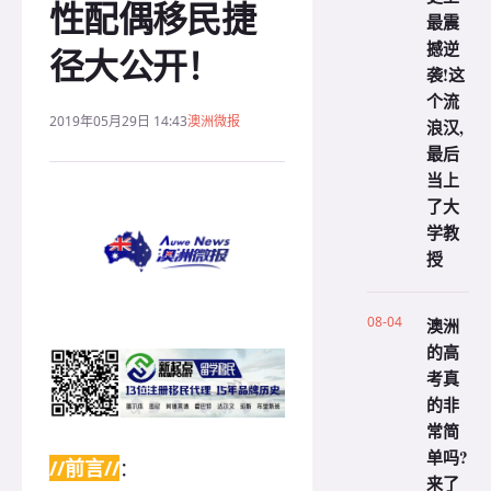
性配偶移民捷
最震
撼逆
径大公开！
袭!这
个流
2019年05月29日 14:43
澳洲微报
浪汉,
最后
当上
了大
学教
授
08-04
澳洲
的高
考真
的非
常简
单吗?
//前言//
：
来了