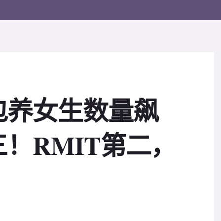
包养女生数量飙
！RMIT第二，