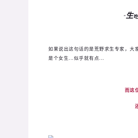
生
“
如果说出这句话的是
荒野求生专家，大
是个女生...似乎就有点...
而这