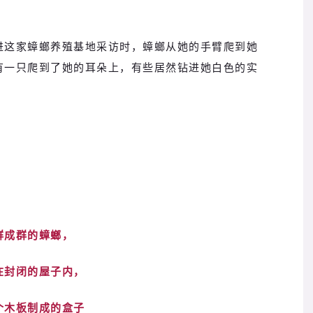
进这家蟑螂养殖基地采访时，蟑螂从她的手臂爬到她
有一只爬到了她的耳朵上，有些居然钻进她白色的实
群成群的蟑螂，
在封闭的屋子内，
个木板制成的盒子