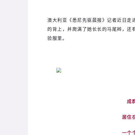
澳大利亚《悉尼先驱晨报》记者近日走
的背上，并爬满了她长长的马尾辫，还
验服里。
成
居住
一个