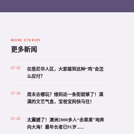
MORE STORIES
更多新闻
07-28
在悉尼华人区，大家碰到这种“鸡”会怎
么应付？
07-28
周末去哪玩？维妈这一条街就够了！满
满的文艺气息，宝爸宝妈快马住！
07-28
太震撼了！澳洲2000多人“赤果果”地奔
向大海！最年长者已91岁......