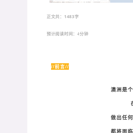
：1483字
正文共
预计阅读时间：4分钟
//前言//
澳洲是
做出任
都将面