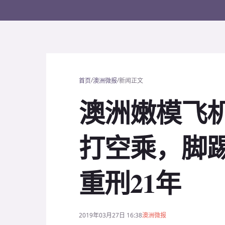
/
/
首页
澳洲微报
新闻正文
澳洲嫩模飞
打空乘，脚
重刑21年
2019年03月27日 16:38
澳洲微报