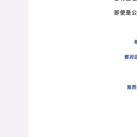
即使是
都对
竟然