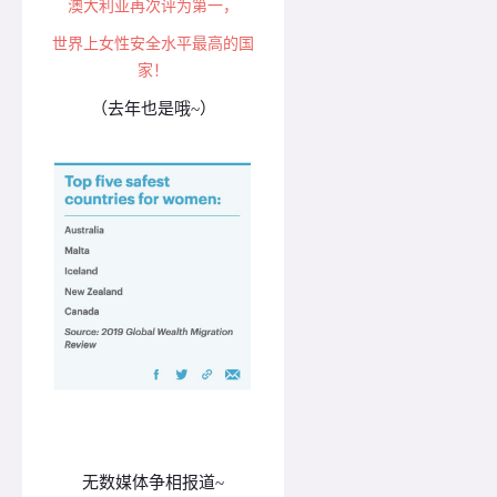
澳大利亚再次评为第一，
世界上女性安全水平最高的国
家！
（去年也是哦~）
无数媒体争相报道~