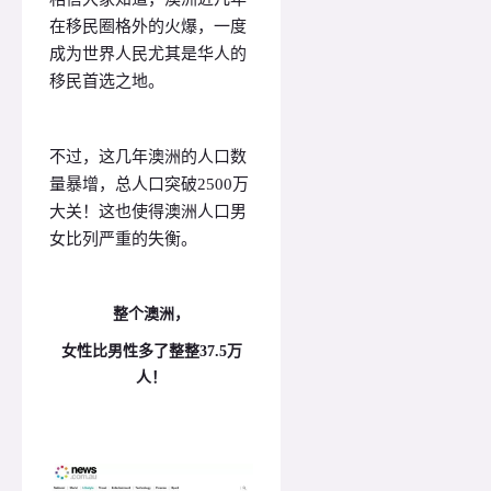
在移民圈格外的火爆，一度
成为世界人民尤其是华人的
移民首选之地。
不过，
这几年澳洲的人口数
量暴增，总人口突破2500万
大关！
这也使得澳洲人口男
女比列严重的失衡。
整个澳洲，
女性比男性多了整整37.5万
人！