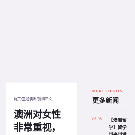
MORE STORIES
更多新闻
/
/
首页
直通澳洲
新闻正文
澳洲对女性
06-05
【澳洲留
非常重视，
学】留学
越来越难