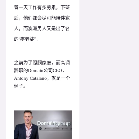
管一天工作有多劳累，下班
后，他们都会尽可能陪伴家
人，而澳洲男人又是出了名
的“疼老婆”。
之前为了照顾家庭，而高调
辞职的Domain公司CEO，
Antony Catalano，就是一个
例子。