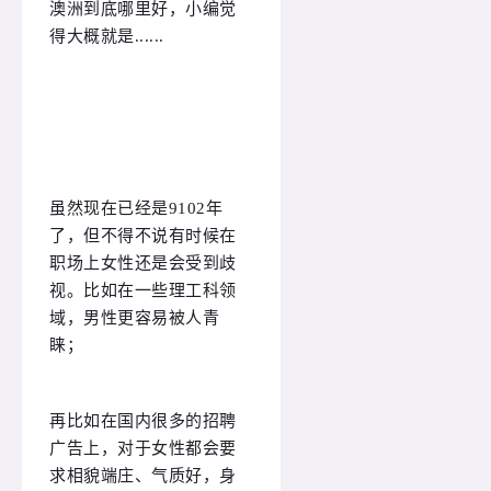
澳洲到底哪里好，小编觉
得大概就是......
在澳洲，工作“安全”
虽然现在已经是9102年
了，但不得不说有时候在
职场上女性还是会受到歧
视。比如在一些理工科领
域，男性更容易被人青
睐；
再比如在国内很多的招聘
广告上，对于女性都会要
求相貌端庄、气质好，身