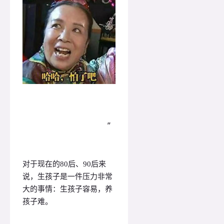
在澳洲，生孩子“安全
”
对于现在的80后、90后来
说，生孩子是一件压力非常
大的事情：生孩子容易，养
孩子难。