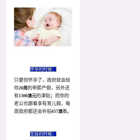
怀孕的时候：
只要你怀孕了，政府就会给
你
的带薪产假，另外还
20周
有
的津贴；而你的
1300澳元
老公也跟着享有育儿假，每
周政府都还会补贴
。
657澳币
生娃的时候：