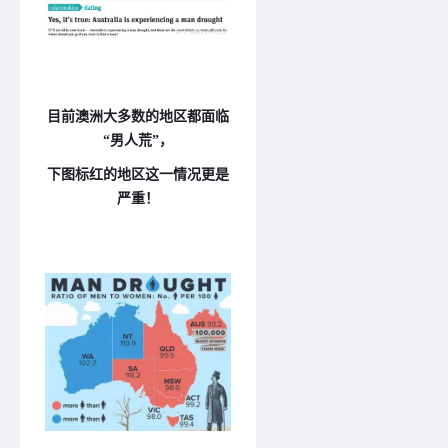
目前澳洲大多数的地区都面临
“男人荒”，
下图标红的地区这一情况更是
严重！