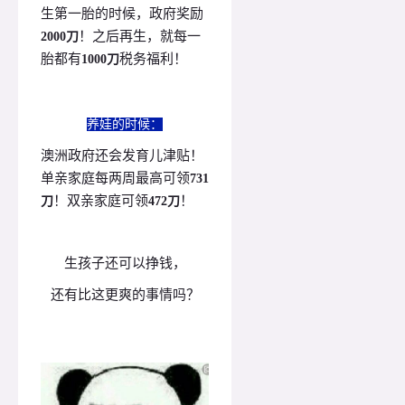
生第一胎的时候，政府奖励
！之后再生，就每一
2000刀
胎都有
税务福利！
1000刀
养娃的时候：
澳洲政府还会发育儿津贴！
单亲家庭每两周最高可领
731
！双亲家庭可领
！
刀
472刀
生孩子还可以挣钱，
还有比这更爽的事情吗？