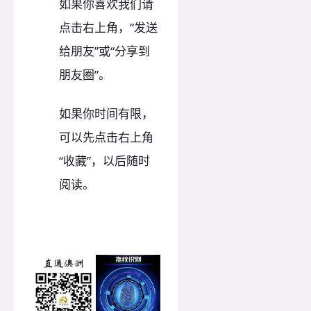
如果你喜欢我们请
点击右上角，“发送
给朋友”或“分享到
朋友圈”。
如果你时间有限，
可以先点击右上角
“收藏”，以后随时
阅读。