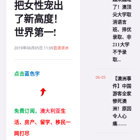
把女性宠出
了！澳顶
尖大学取
了新高度！
消语言
世界第一!
班、择优
录取、非
211大学
2019年06月05日 11:09
直通澳洲
不予录
取...
点击
蓝色字
06-05
【澳洲事
件】中国
游客全家
惨死澳
洲！原因
免费订阅，
澳
大利亚
生
令人心
活、房产、留学、移民一
痛……
网打尽