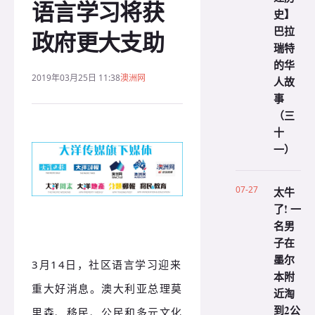
语言学习将获
史】
巴拉
政府更大支助
瑞特
的华
2019年03月25日 11:38
澳洲网
人故
事
（三
十
一）
07-27
太牛
了! 一
名男
子在
墨尔
3月14日，社区语言学习迎来
本附
重大好消息。澳大利亚总理莫
近淘
到2公
里森、移民、公民和多元文化