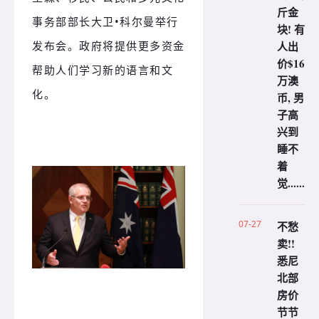
斤金
事务部部长大卫•科尔曼举行
块! 有
人出
发布会。政府将提供更多资金
价$16
帮助人们学习新的语言和文
万澳
化。
币, 男
子高
兴到
睡不
着
觉......
07-27
不愁
卖!!
悉尼
北部
房价
节节