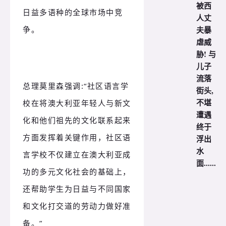
被西
日益多语种的全球市场中竞
人丈
争。
夫暴
虐威
胁! 与
儿子
流落
总理莫里森强调:“社区语言学
街头,
不堪
校在将澳大利亚年轻人与新文
遭遇
化和他们祖先的文化联系起来
终于
方面发挥着关键作用，社区语
浮出
水
言学校不仅建立在澳大利亚成
面......
功的多元文化社会的基础上，
还帮助学生为日益与不同国家
和文化打交道的劳动力做好准
备。”