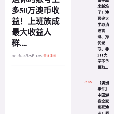
留学越
来越难
多50万澳币收
了！澳
益！上班族成
顶尖大
学取消
最大收益人
语言
班、择
群....
优录
取、非
211大
2019年03月25日 13:59
直通澳洲
学不予
录取...
06-05
【澳洲
事件】
中国游
客全家
惨死澳
洲！原