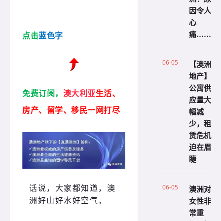
因令人
心
痛……
点击
蓝色字
06-05
【澳洲
地产】
公寓供
免费订阅，
澳
大利亚
生活、
应量大
房产、留学、移民一网打尽
幅减
少，租
赁危机
迫在眉
睫
06-05
澳洲对
话说，大家都知道，澳
女性非
洲好山好水好空气，
常重