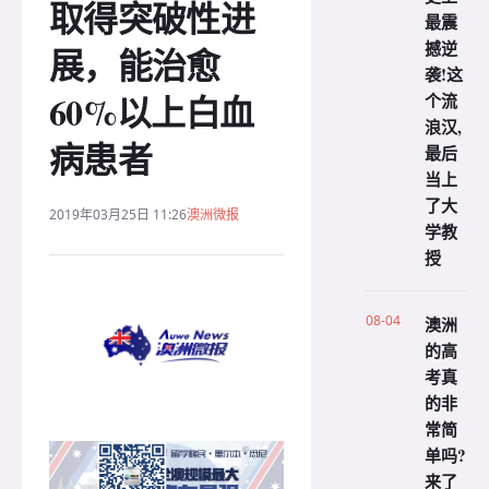
取得突破性进
最震
撼逆
展，能治愈
袭!这
60%以上白血
个流
浪汉,
病患者
最后
当上
了大
2019年03月25日 11:26
澳洲微报
学教
授
08-04
澳洲
的高
考真
的非
常简
单吗?
来了