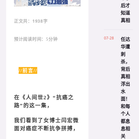
后才
知道
真相
：1938字
正文共
07-28
任达
预计阅读时间：5分钟
华遭
刺
杀，
背后
//前言//
真相
浮出
水
在《人间世2》“抗癌之
面！
路”的这一集，
和每
个人
都息
我们看到了女博士闫宏微
息相
面对癌症不断抗争拼搏，
关