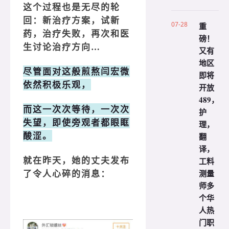
这个过程也是无尽的轮
回：新治疗方案，试新
07-28
重
药，治疗失败，再次和医
磅！
生讨论治疗方向…
又有
地区
尽管面对这般煎熬闫宏微
即将
依然积极乐观，
开放
489，
而这一次次等待，一次次
护
失望，即使旁观者都眼眶
理，
翻
酸涩。
译，
工料
就在昨天，她的丈夫发布
测量
了令人心碎的消息：
师多
个华
人热
门职