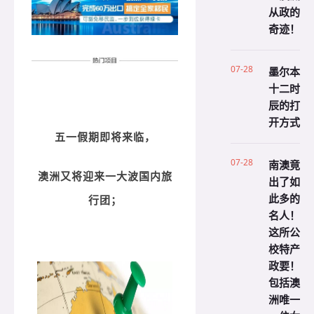
从政的
奇迹！
07-28
墨尔本
十二时
辰的打
开方式
五一假期即将来临，
07-28
南澳竟
澳洲又将迎来一大波国内旅
出了如
此多的
行团；
名人！
这所公
校特产
政要！
包括澳
洲唯一