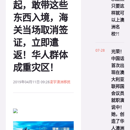
起，敢带这些
只要这
样就可
东西入境，海
以上澳
关当场取消签
洲名
校?!
证，立即遣
返！华人群体
07-28
光荣！
中国话
成重灾区！
首次出
现在澳
大利亚
2019年04月11日 09:28
凌宇澳洲移民
联邦国
会议员
就职演
说中！
她，创
造了华
人澳洲