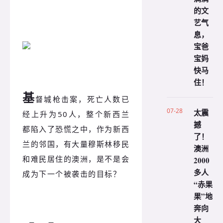
的文
艺气
息，
宝爸
宝妈
快马
住！
基
督城枪击案，死亡人数已
07-28
太震
经上升为50人，整个新西兰
撼
都陷入了恐慌之中，作为新西
了！
兰的
邻国，有大量穆斯林移民
澳洲
和难民居住的澳洲，是不是会
2000
多人
成为下一个被袭击的目标？
“赤果
果”地
奔向
大