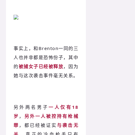
事实上，和Brenton一同的三
人也并非都是恐怖份子，其中
的
被捕女子已经被释放
，因为
她与这次袭击事件毫无关系。
另外两名男子
一人仅有18
岁
，
另外一人被控持有枪械
罪
，都已经被证实
与袭击无
关
，真正的冷血枪手只有