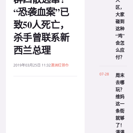
人
区，
“恐袭血案”已
大家
致50人死亡，
碰到
这种
杀手曾联系新
“鸡”
会怎
西兰总理
么应
付？
2019年03月25日 11:32
澳洲红领巾
07-28
周末
去哪
玩？
维妈
这一
条街
就够
了！
满满