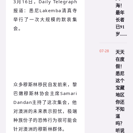
3月16日，Daily Telegraph
海！
报道：悉尼Lakemba清真寺
最年
长者
举行了一次大规模的默哀集
已91
会。
岁......
07-28
天天
在度
假！
悉尼
这个
众多穆斯林移民自发前来，黎
宝藏
巴嫩穆斯林协会主席Samari
地区
你还
Dandan主持了这次集会，他
不知
对澳洲的未来表示担忧，极端
道
种族份子的恐怖行为很可能会
吗？
针对澳洲的穆斯林群体。
听说