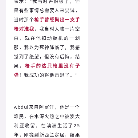
表示：“
我当时害怕极了，但
是有些事情总需要人来尝试，
当时那个
枪手曾经掏出一支手
枪对准我
，我当时大脑一片空
白，就在他扣动扳机的一刹
那，我以为死神降临了，我感
觉到了绝望，但没有后悔，结
果，
枪手的这只枪里没有子
弹
！我成功的将他击退了。
”
Abdul来自阿富汗，他是一个
难民，在水深火热之中被澳大
利亚收留，在澳洲生活了25
年，刚搬到新西兰定居，结果