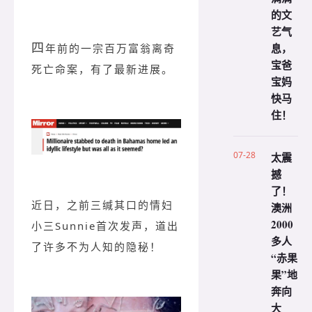
的文
艺气
四
息，
年前的一宗百万富翁离奇
宝爸
死亡命案，有了最新进展。
宝妈
快马
住！
07-28
太震
撼
了！
近日，之前三缄其口的情妇
澳洲
2000
小三Sunnie首次发声，道出
多人
了许多不为人知的隐秘！
“赤果
果”地
奔向
大