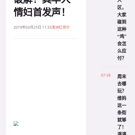
人
区，
情妇首发声！
大家
碰到
2019年03月25日 11:33
澳洲红领巾
这种
“鸡”
会怎
么应
付？
07-28
周末
去哪
玩？
维妈
这一
条街
就够
了！
满满