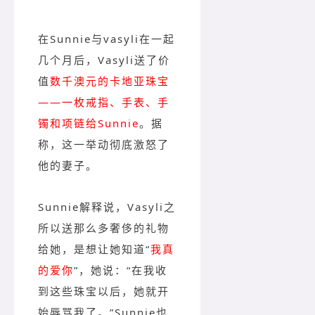
在Sunnie与vasyli在一起
几个月后，Vasyli送了价
值
数千澳元的卡地亚珠宝
——一枚戒指、手表、手
镯和项链给Sunnie
。据
称，这一举动彻底激怒了
他的妻子。
Sunnie解释说，Vasyli之
所以送那么多奢侈的礼物
给她，是想让她知道“
我真
的爱你
”，她说：“在我收
到这些珠宝以后，她就开
始辱骂我了。”Sunnie也