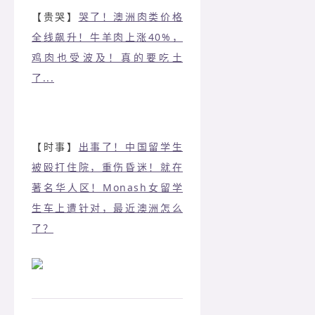
【贵哭】
哭了！澳洲肉类价格
全线飙升！牛羊肉上涨40%，
鸡肉也受波及！真的要吃土
了...
【时事】
出事了！中国留学生
被殴打住院，重伤昏迷！就在
著名华人区！Monash女留学
生车上遭针对，最近澳洲怎么
了？