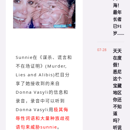
海！
最年
长者
已91
岁......
07-28
天天
Sunnie在《谋杀、谎言和
在度
假！
不在场证明》(Murder,
悉尼
Lies and Alibis)栏目分
这个
享了她接收到的来自
宝藏
Donna Vasyli的信息和
地区
你还
录音，录音中可以听到
不知
Donna Vasyli用
极其侮
道
辱性词语和大量种族歧视
吗？
语句来威胁sunnie
。
听说