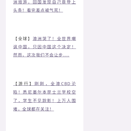
洲旅游，回国发现自己竟登上
头条！看完差点被气死！
【全球】
澳洲哭了！全世界嘲
讽中国，只因中国这个决定！
然而，这次我们不会让步....
【游行】
刚刚，全澳CBD沦
陷！悉尼墨尔本昆士兰学校空
了，学生不见踪影！上万人围
堵，全球都在关注！