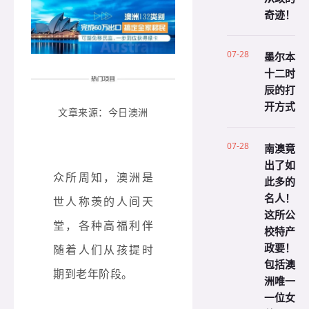
奇迹！
07-28
墨尔本
十二时
辰的打
开方式
文章来源：今日澳洲
07-28
南澳竟
出了如
众所周知，澳洲是
此多的
名人！
世人称羡的人间天
这所公
堂，各种高福利伴
校特产
政要！
随着人们从孩提时
包括澳
期到老年阶段。
洲唯一
一位女