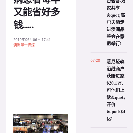
台酱香·万
家共享
又能省好多
&quot;高
钱.....
尔夫酒走
进澳洲品
鉴会在悉
2019年06月06日 17:41
尼举行!
澳洲第一传媒
07-28
悉尼轻轨
沿线商户
获赔每家
$20.1万,
可他们上
诉&quot;
开价
&quot;$4
亿!