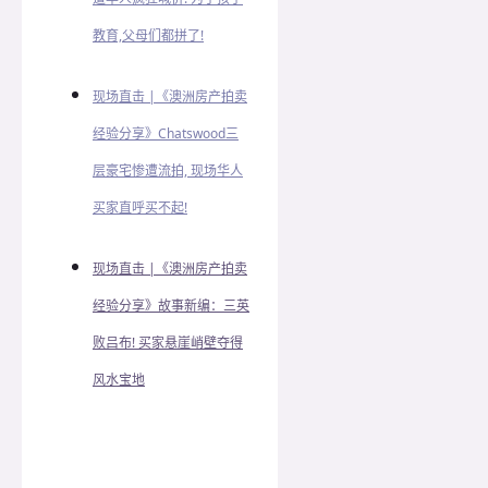
教育,父母们都拼了!
现场直击 |《澳洲房产拍卖
经验分享》Chatswood三
层豪宅惨遭流拍, 现场华人
买家直呼买不起!
现场直击 |《澳洲房产拍卖
经验分享》故事新编：三英
败吕布! 买家悬崖峭壁夺得
风水宝地