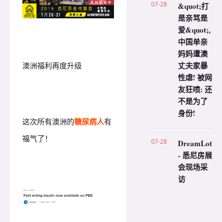
07-28
&quot;打
是亲骂是
爱&quot;,
中国单亲
妈妈遭澳
丈夫家暴
澳洲福利再度升级
性虐! 被网
友狂喷: 还
不是为了
身份!
这次所有澳洲的
糖尿病人
有
福气了！
07-28
DreamLot
- 悉尼房展
会现场采
访