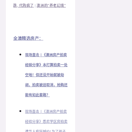
跌, 代购疯了
|
澳洲的"养老幻境"
全澳精选房产：
现场直击 |《澳洲房产拍卖
经验分享》本打算拍卖一处
空地！但还没开始就被劫
胡，拍卖被迫取消，抢购还
能有如此套路？
现场直击 |《澳洲房产拍卖
经验分享》悉尼学区房拍卖
遭华人疯狂喊价! 为了孩子