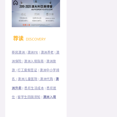
荐读
DISCOVERY
移民澳洲 |
澳洲PR
|
澳洲养老
|
澳
洲保险
|
澳洲入境指南
|
澳洲旅
澳洲中小学排
游
|
打工度假签证
|
名
|
澳洲儿童医院
|
澳洲代购
|
澳
洲外卖
|
悉尼生活成本
|
悉尼居
住
|
留学生回国须知
|
澳洲入境