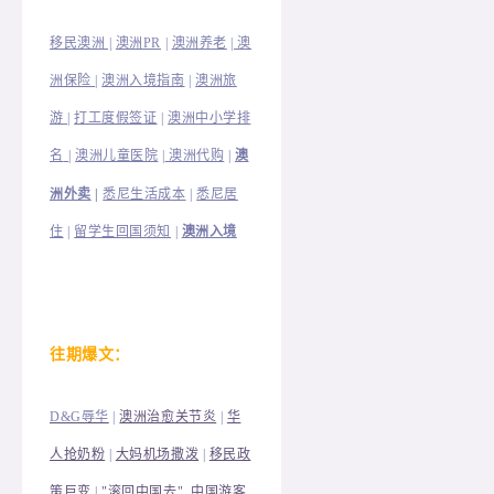
移民澳洲 |
澳洲PR
|
澳洲养老
|
澳
洲保险
|
澳洲入境指南
|
澳洲旅
澳洲中小学排
游
|
打工度假签证
|
名
|
澳洲儿童医院
|
澳洲代购
|
澳
洲外卖
|
悉尼生活成本
|
悉尼居
住
|
留学生回国须知
|
澳洲入境
往
期爆文：
D&G辱华
|
澳洲治愈关节炎
|
华
人抢奶粉
|
大妈机场撒泼
|
移民政
策巨变
|
"滚回中国去", 中国游客