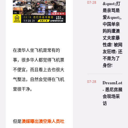
07-28
&quot;打
是亲骂是
爱&quot;,
中国单亲
妈妈遭澳
丈夫家暴
性虐! 被网
在澳华人坐飞机是常有的
友狂喷: 还
不是为了
事，很多华人都觉得飞机票
身份!
不便宜，而且看上去也很大
气整洁，自然会觉得在飞机
07-28
DreamLot
里很干净。
- 悉尼房展
会现场采
访
但是
澳媒曝出澳空乘人员吐