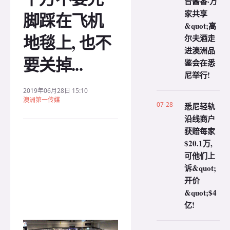
台酱香·万
家共享
脚踩在飞机
&quot;高
地毯上, 也不
尔夫酒走
进澳洲品
要关掉...
鉴会在悉
尼举行!
2019年06月28日 15:10
澳洲第一传媒
07-28
悉尼轻轨
沿线商户
获赔每家
$20.1万,
可他们上
诉&quot;
开价
&quot;$4
亿!