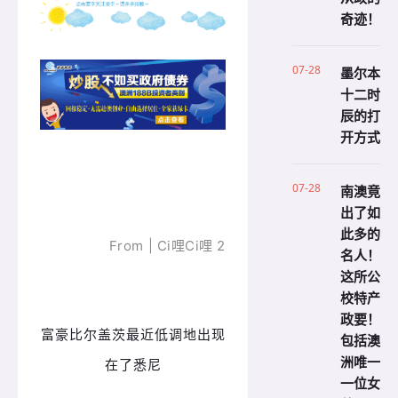
奇迹！
07-28
墨尔本
十二时
辰的打
开方式
07-28
南澳竟
出了如
此多的
From | Ci哩Ci哩 2
名人！
这所公
校特产
政要！
富豪比尔盖茨最近低调地出现
包括澳
洲唯一
在了悉尼
一位女