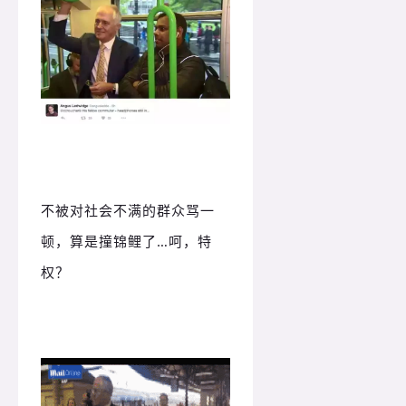
不被对社会不满的群众骂一
顿，算是撞锦鲤了…呵，特
权？