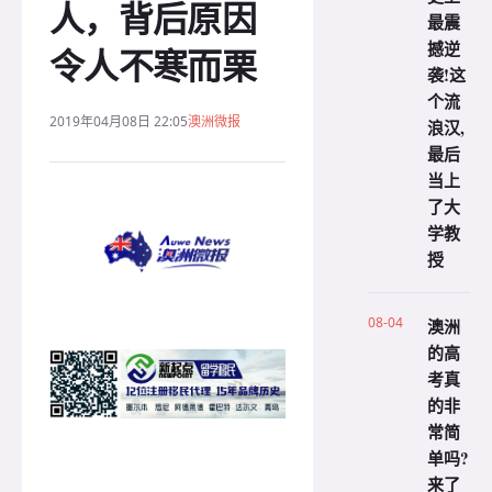
人，背后原因
最震
撼逆
令人不寒而栗
袭!这
个流
2019年04月08日 22:05
澳洲微报
浪汉,
最后
当上
了大
学教
授
08-04
澳洲
的高
考真
的非
常简
单吗?
来了