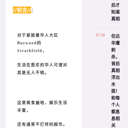
后才
//前言//
：
知道
真相
07-28
任达
对于紧挨着华人大区
华遭
Burwood的
刺
Strathfield，
杀，
背后
生活在悉尼的华人可谓对
真相
其是无人不晓。
浮出
水
面！
和每
这里美食遍地，娱乐生活
个人
丰富，
都息
息相
关
还有通宵不打烊的超市。