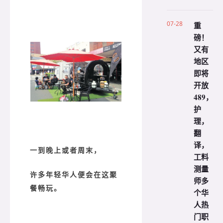
07-28
重
磅！
又有
地区
即将
开放
489，
护
理，
翻
译，
一到晚上或者周末，
工料
测量
许多年轻华人便会在这聚
师多
餐畅玩。
个华
人热
门职