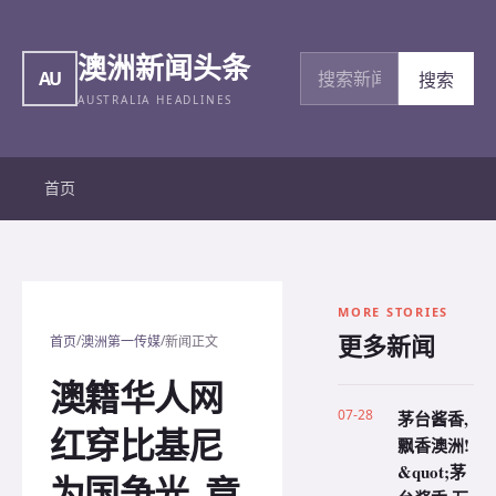
澳洲新闻头条
搜索新闻
AU
搜索
AUSTRALIA HEADLINES
首页
MORE STORIES
更多新闻
/
/
首页
澳洲第一传媒
新闻正文
澳籍华人网
07-28
茅台酱香,
红穿比基尼
飘香澳洲!
&quot;茅
为国争光, 竟