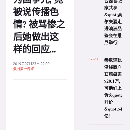
台酱香·万
家共享
被说传播色
&quot;高
情? 被骂惨之
尔夫酒走
进澳洲品
后她做出这
鉴会在悉
尼举行!
样的回应...
07-28
悉尼轻轨
2019年07月23日 22:09
沿线商户
澳洲第一传媒
获赔每家
$20.1万,
可他们上
诉&quot;
开价
&quot;$4
亿!