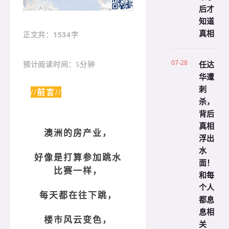
后才
知道
真相
：1534字
正文共
07-28
任达
预计阅读时间：5分钟
华遭
刺
//前言//
杀，
背后
真相
澳洲的房产业，
浮出
水
好像是打算参加跳水
面！
比赛一样，
和每
个人
每天都在往下跳，
都息
息相
楼市风云变色，
关