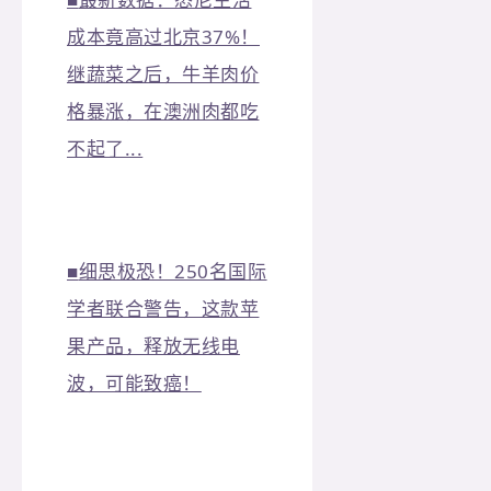
成本竟高过北京37%！
继蔬菜之后，牛羊肉价
格暴涨，在澳洲肉都吃
不起了...
■
细思极恐！250名国际
学者联合警告，这款苹
果产品，释放无线电
波，可能致癌！