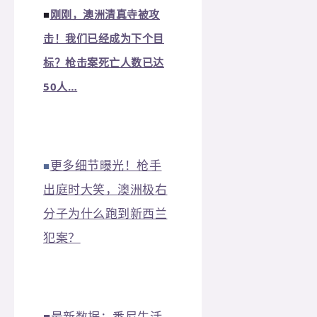
■
刚刚，澳洲清真寺被攻
击！我们已经成为下个目
标？枪击案死亡人数已达
50人…
更多细节曝光！枪手
■
出庭时大笑，澳洲极右
分子为什么跑到新西兰
犯案？
■
最新数据：悉尼生活