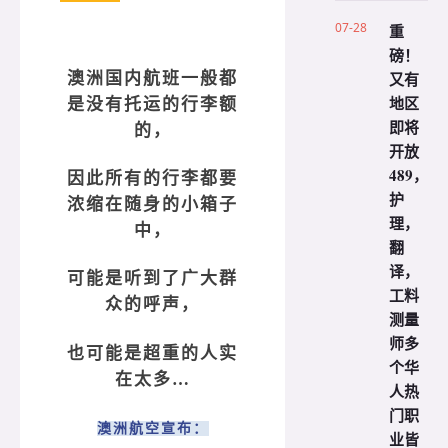
07-28
重
磅！
又有
澳洲国内航班一般都
地区
是没有托运的行李额
即将
的，
开放
489，
因此所有的行李都要
护
浓缩在随身的小箱子
理，
中，
翻
译，
可能是听到了广大群
工料
众的呼声，
测量
师多
也可能是超重的人实
个华
在太多…
人热
门职
澳洲航空宣布：
业皆