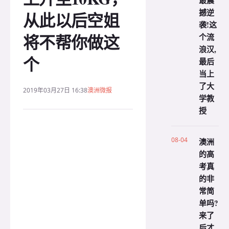
最震
撼逆
从此以后空姐
袭!这
将不帮你做这
个流
浪汉,
个
最后
当上
了大
2019年03月27日 16:38
澳洲微报
学教
授
08-04
澳洲
的高
考真
的非
常简
单吗?
来了
后才