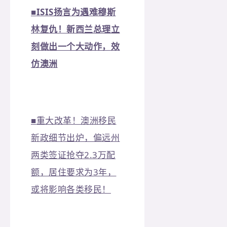
■
ISIS扬言为遇难穆斯
林复仇！新西兰总理立
刻做出一个大动作，效
仿澳洲
■
重大改革！澳洲移民
新政细节出炉，偏远州
两类签证抢夺2.3万配
额，居住要求为3年，
或将影响各类移民！