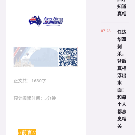
知道
真相
07-28
任达
华遭
刺
杀，
背后
真相
浮出
：1630字
正文共
水
面！
和每
预计阅读时间：5分钟
个人
都息
息相
关
//前言//