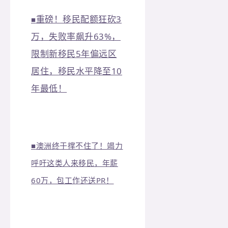
重磅！移民配额狂砍3
■
万，失败率飙升63%，
限制新移民5年偏远区
居住，移民水平降至10
年最低！
■
澳洲终于撑不住了！竭力
呼吁这类人来移民，年薪
60万，包工作还送PR！