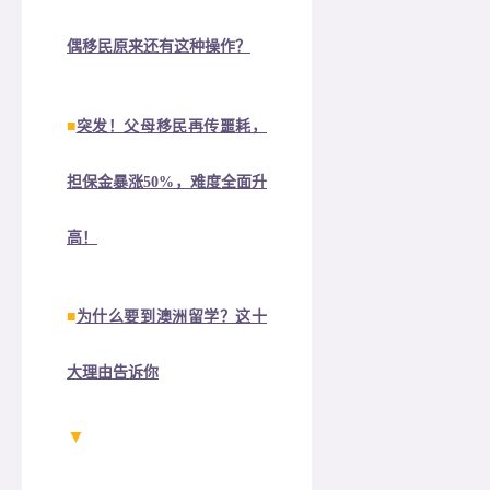
偶移民原来还有这种操作？
■
突发！父母移民再传噩耗，
担保金暴涨50%，难度全面升
高！
■
为什么要到澳洲留学？这十
大理由告诉你
▼