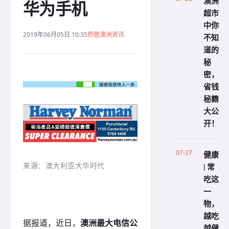
澳洲
华为手机
超市
中你
2019年06月05日 10:35
侨居澳洲资讯
不知
道的
秘
密，
省钱
秘籍
大公
开！
07-27
健康
来源：澳大利亚大华时代
| 常
吃这
一
物，
越吃
据报道，近日，
澳洲最大电信公
越健