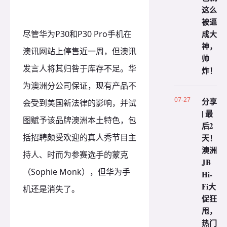
这么
被逼
尽管华为P30和P30 Pro手机在
成大
神，
澳讯网站上停售近一周，但澳讯
帅
发言人将其归咎于库存不足。
华
炸！
为澳洲分公司保证，现有产品不
07-27
分享
会受到美国新法律的影响，并试
| 最
图赋予该品牌澳洲本土特色，包
后2
括招聘颇受欢迎的真人秀节目主
天！
澳洲
持人、时而为参赛选手的蒙克
JB
（Sophie Monk），但华为手
Hi-
Fi大
机还是消失了。
促狂
甩，
热门