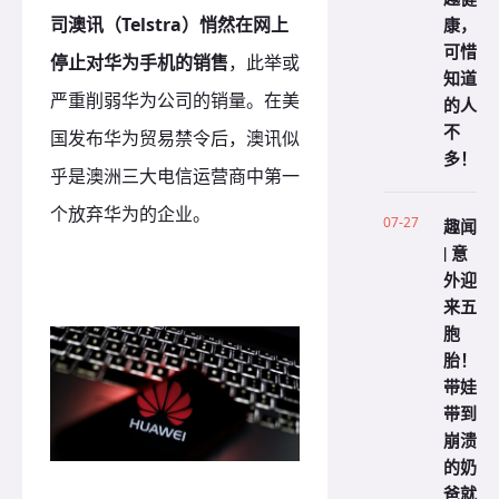
司澳讯（Telstra）悄然在网上
康，
可惜
停止对华为手机的销售
，此举或
知道
严重削弱华为公司的销量。
在美
的人
不
国发布华为贸易禁令后，澳讯似
多！
乎是澳洲三大电信运营商中第一
个放弃华为的企业。
07-27
趣闻
| 意
外迎
来五
胞
胎！
带娃
带到
崩溃
的奶
爸就