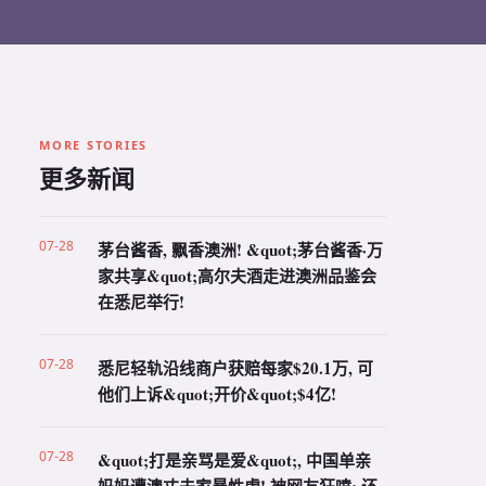
MORE STORIES
更多新闻
07-28
茅台酱香, 飘香澳洲! &quot;茅台酱香·万
家共享&quot;高尔夫酒走进澳洲品鉴会
在悉尼举行!
07-28
悉尼轻轨沿线商户获赔每家$20.1万, 可
他们上诉&quot;开价&quot;$4亿!
07-28
&quot;打是亲骂是爱&quot;, 中国单亲