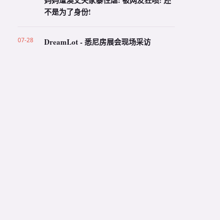
妈妈遭澳丈夫家暴性虐! 被网友狂喷: 还
不是为了身份!
07-28
DreamLot - 悉尼房展会现场采访