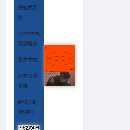
开始卖票
啦！
2019林宥
嘉演唱会
墨尔本站
还有少量
余票
赶快扫码
抢购吧！