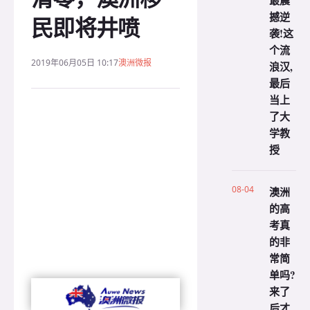
最震
撼逆
民即将井喷
袭!这
个流
2019年06月05日 10:17
澳洲微报
浪汉,
最后
当上
了大
学教
授
08-04
澳洲
的高
考真
的非
常简
单吗?
来了
后才