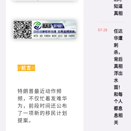
知道
真相
07-28
任达
华遭
刺
杀，
背后
真相
//前言//
浮出
水
面！
特朗普最近动作频
和每
频，不仅忙着发难华
个人
为，前段时间还公布
都息
了一项新的移民计划
息相
提案。
关