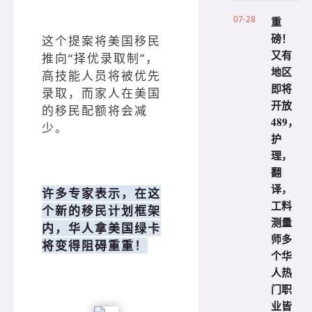
07-28
重
磅！
这个提案将美国移民
又有
推向“择优录取制”，
地区
高技能人员将被优先
即将
录取，而家人在美国
开放
的移民配额将会减
489，
少。
护
理，
翻
译，
许多专家表示，在这
工料
个新的移民计划框架
测量
内，华人拿美国绿卡
师多
将变得阻碍重重！
个华
人热
门职
业皆