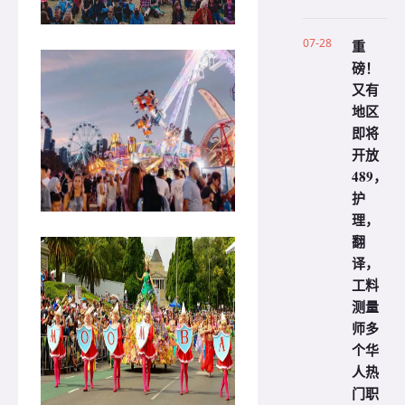
07-28
重
磅！
又有
地区
即将
开放
489，
护
理，
翻
译，
工料
测量
师多
个华
人热
门职