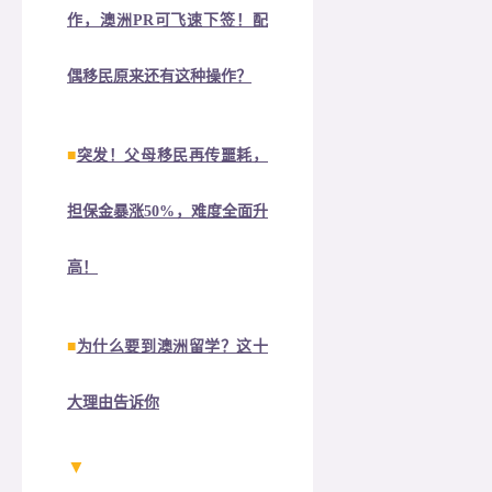
作，澳洲PR可飞速下签！配
偶移民原来还有这种操作？
■
突发！父母移民再传噩耗，
担保金暴涨50%，难度全面升
高！
■
为什么要到澳洲留学？这十
大理由告诉你
▼