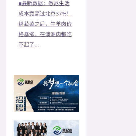
■
最新数据：悉尼生活
成本竟高过北京37%！
继蔬菜之后，牛羊肉价
格暴涨，在澳洲肉都吃
不起了...