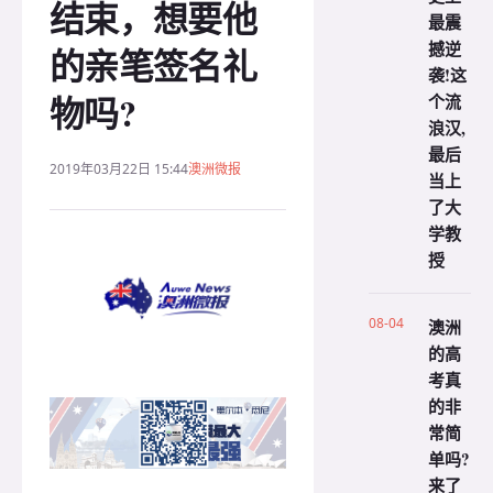
结束，想要他
最震
撼逆
的亲笔签名礼
袭!这
物吗?
个流
浪汉,
最后
2019年03月22日 15:44
澳洲微报
当上
了大
学教
授
08-04
澳洲
的高
考真
的非
常简
单吗?
来了