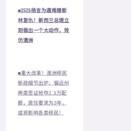
■
ISIS扬言为遇难穆斯
林复仇！新西兰总理立
刻做出一个大动作，效
仿澳洲
■
重大改革！澳洲移民
新政细节出炉，偏远州
两类签证抢夺2.3万配
额，居住要求为3年，
或将影响各类移民！