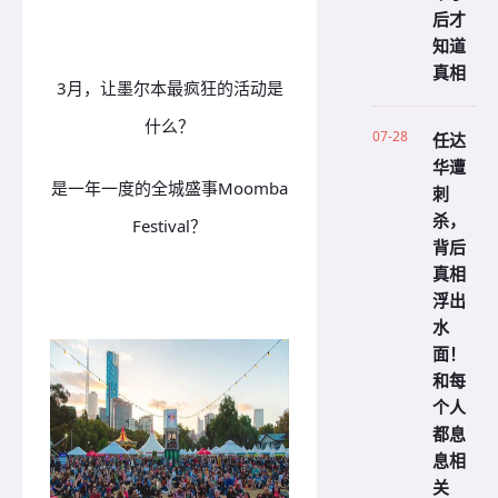
后才
知道
真相
3月，让墨尔本最疯狂的活动是
什么？
07-28
任达
华遭
是一年一度的全城盛事Moomba
刺
杀，
Festival？
背后
真相
浮出
水
面！
和每
个人
都息
息相
关