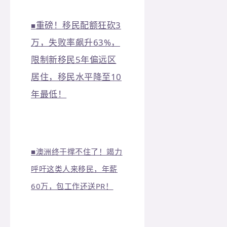
重磅！移民配额狂砍3
■
万，失败率飙升63%，
限制新移民5年偏远区
居住，移民水平降至10
年最低！
■
澳洲终于撑不住了！竭力
呼吁这类人来移民，年薪
60万，包工作还送PR！