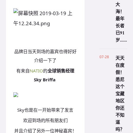
大
海！
最年
长者
已91
岁......
品牌日当天到场的嘉宾也得好好
07-28
天天
介绍一下了
在度
有来自
NATIO
的
全球销售经理
假！
悉尼
Sky Briffa
这个
宝藏
地区
你还
Sky也是在一开始带来了发言
不知
欢迎到场的所有朋友们
道
吗？
并且介绍了另外一位神秘嘉宾！