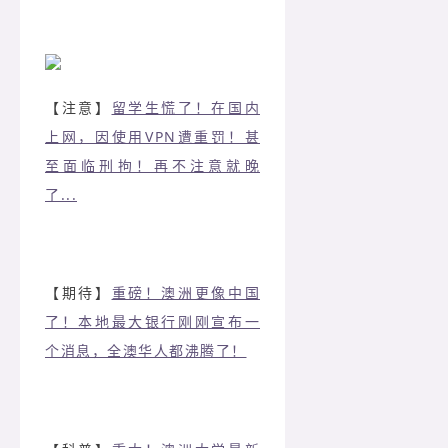
【注意】
留学生慌了！在国内
上网，因使用VPN遭重罚！甚
至面临刑拘！再不注意就晚
了...
【期待】
重磅！澳洲更像中国
了！本地最大银行刚刚宣布一
个消息，全澳华人都沸腾了！