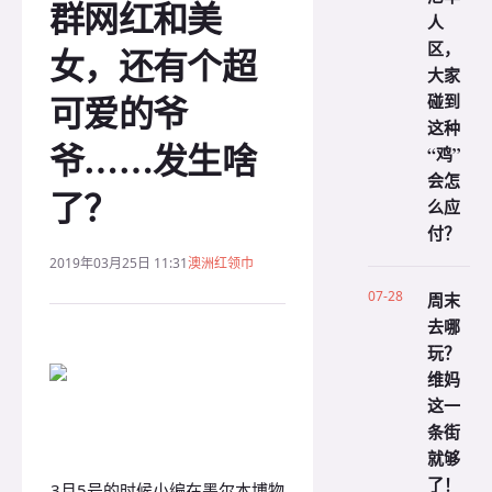
群网红和美
人
区，
女，还有个超
大家
可爱的爷
碰到
这种
爷……发生啥
“鸡”
会怎
了？
么应
付？
2019年03月25日 11:31
澳洲红领巾
07-28
周末
去哪
玩？
维妈
这一
条街
就够
了！
3月5号的时候小编在墨尔本博物