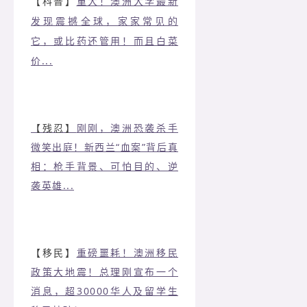
【科普】
重大！澳洲大学最新
发现震撼全球，家家常见的
它，或比药还管用！而且白菜
价...
【残忍】
刚刚，澳洲恐袭杀手
微笑出庭！新西兰“血案”背后真
相：枪手背景、可怕目的、逆
袭英雄...
【移民】
重磅噩耗！澳洲移民
政策大地震！总理刚宣布一个
消息，超30000华人及留学生