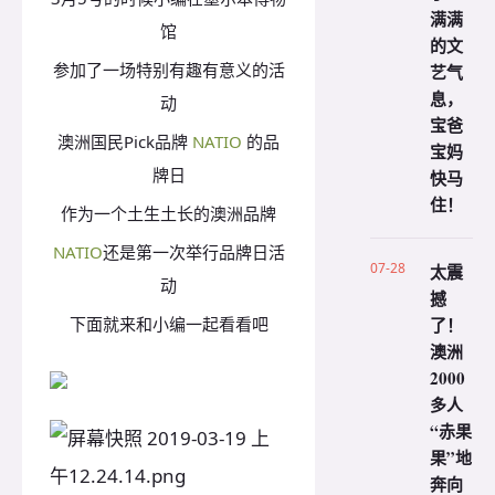
满满
馆
的文
参加了一场特别有趣有意义的活
艺气
息，
动
宝爸
澳洲国民Pick品牌
NATIO
的品
宝妈
牌日
快马
住！
作为一个土生土长的澳洲品牌
NATIO
还是第一次举行品牌日活
07-28
太震
动
撼
了！
下面就来和小编一起看看吧
澳洲
2000
多人
“赤果
果”地
奔向