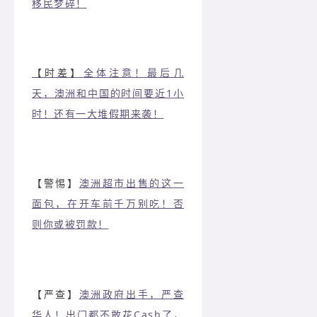
移民梦碎！
【时差】
全体注意！最后几
天，澳洲和中国的时间要近1小
时！还有一大堆假期来袭！
【警惕】
澳洲超市出售的这一
面包，在开车前千万别吃！否
则你或被罚款！
【严查】
澳洲政府出手，严查
华人！出门都不敢花Cash了，