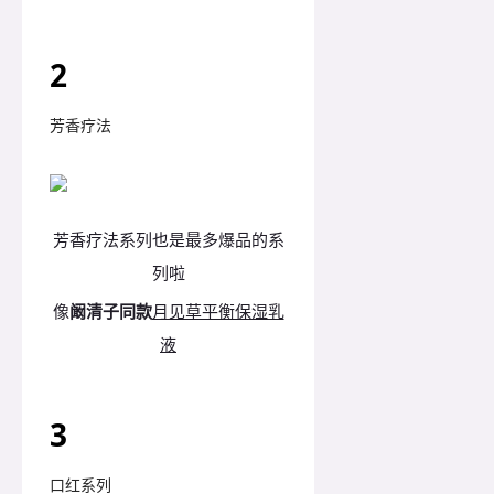
2
芳香疗法
芳香疗法系列也是最多爆品的系
列啦
像
阚清子同款
月见草平衡保湿乳
液
3
口红系列