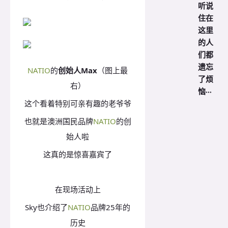
听说
住在
这里
的人
们都
遗忘
NATIO
的
创始人Max
（图上最
了烦
右）
恼···
这个看着特别可亲有趣的老爷爷
也就是澳洲国民品牌
NATIO
的创
始人啦
这真的是惊喜嘉宾了
在现场活动上
Sky也介绍了
NATIO
品牌25年的
历史