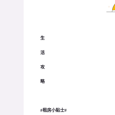
生
活
攻
略
#租房小贴士#