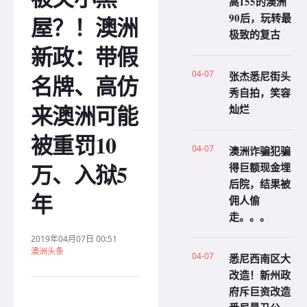
高155的澳洲
90后，玩转最
屋？！澳洲
极致的复古
新政：带假
04-07
张杰悉尼街头
名牌、高仿
秀自拍，笑容
来澳洲可能
灿烂
被重罚10
04-07
澳洲诈骗犯骗
万、入狱5
得巨额现金埋
后院，结果被
年
佣人偷
走。。。
2019年04月07日 00:51
澳洲头条
04-07
悉尼西南区大
改造！新州政
府斥巨资改造