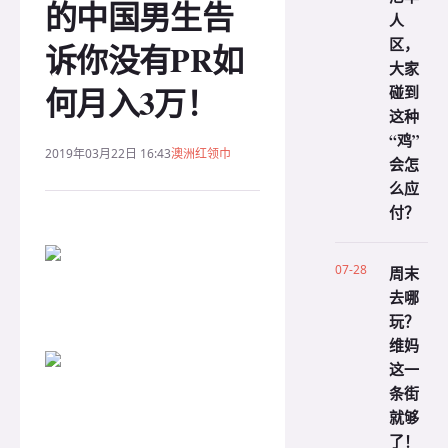
的中国男生告
人
区，
诉你没有PR如
大家
何月入3万！
碰到
这种
“鸡”
2019年03月22日 16:43
澳洲红领巾
会怎
么应
付？
07-28
周末
去哪
玩？
维妈
这一
条街
就够
了！