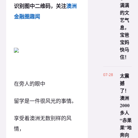
满满
识别图中二维码，关注
澳洲
的文
金融圈趣闻
艺气
息，
宝爸
宝妈
快马
住！
07-28
太震
撼
在旁人的眼中
了！
澳洲
留学是一件很风光的事情。
2000
多人
享受着澳洲无数别样的风
“赤果
果”地
情，
奔向