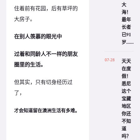
大
住着前有花园，后有草坪的
海！
大房子。
最年
长者
已91
在别人羡慕的眼光中
岁......
过着和同龄人不一样的朋友
07-28
天天
圈里的生活。
在度
假！
但其实，只有切身经历过
悉尼
这个
了，
宝藏
地区
才会知道留在澳洲生活有多难。
你还
不知
道
吗？