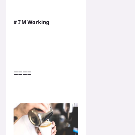
# I’M Working
☰☰☰☰