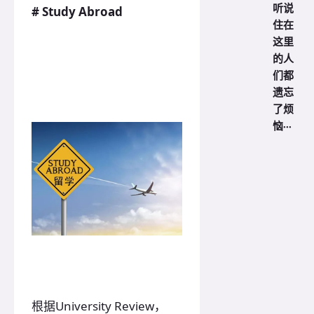
听说
# Study Abroad
住在
这里
的人
们都
遗忘
了烦
恼···
根据University Review，