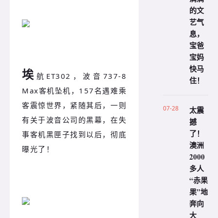
的文
艺气
息，
宝爸
宝妈
快马
埃
航ET302，波音737-8
住！
Max客机坠机，157名遇难乘
客
震惊世界，紧随其后，一则
07-28
太震
有关于波音公司的黑幕，在失
撼
了！
事客机黑匣子找到以后，彻底
澳洲
曝光了！
2000
多人
“赤果
果”地
奔向
大