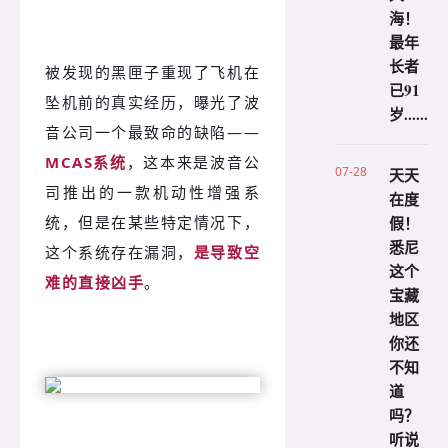
海！
最年
长者
被发现的黑匣子重现了飞机在
已91
坠机前的真实经历，曝光了波
岁......
音公司一个最致命的缺陷——
MCAS系统
，这本来是波音公
07-28
天天
司推出的一款机动性增强系
在度
假！
统，但是在某些特定情况下，
悉尼
这个系统存在漏洞，
是导致空
这个
难的直接凶手
。
宝藏
地区
你还
不知
道
吗？
听说