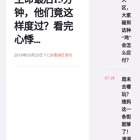
人
区，
钟，他们竟这
大家
样度过？看完
碰到
这种
心悸...
“鸡”
会怎
么应
2019年03月25日 11:29
澳洲红领巾
付？
07-28
周末
去哪
玩？
维妈
这一
条街
就够
了！
满满